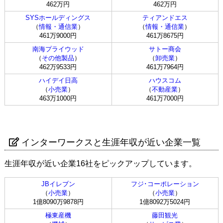
462万円
462万円
SYSホールディングス
ティアンドエス
（
情報・通信業
）
（
情報・通信業
）
461万9000円
461万8675円
南海プライウッド
サトー商会
（
その他製品
）
（
卸売業
）
462万9533円
461万7964円
ハイデイ日高
ハウスコム
（
小売業
）
（
不動産業
）
463万1000円
461万7000円
インターワークスと生涯年収が近い企業一覧
生涯年収が近い企業16社をピックアップしています。
JBイレブン
フジ･コーポレーション
（
小売業
）
（
小売業
）
1億8090万9878円
1億8092万5024円
極東産機
藤田観光