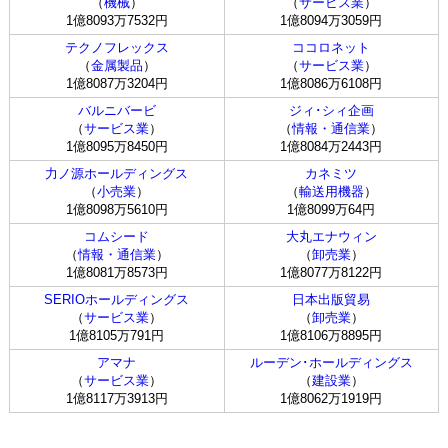
（
機械
）
（
サービス業
）
1億8093万7532円
1億8094万3059円
テクノフレックス
ココロネット
（
金属製品
）
（
サービス業
）
1億8087万3204円
1億8086万6108円
バルニバービ
ジィ･シィ企画
（
サービス業
）
（
情報・通信業
）
1億8095万8450円
1億8084万2443円
力ノ源ホールディングス
カネミツ
（
小売業
）
（
輸送用機器
）
1億8098万5610円
1億8099万64円
コムシード
大丸エナウィン
（
情報・通信業
）
（
卸売業
）
1億8081万8573円
1億8077万8122円
SERIOホールディングス
日本出版貿易
（
サービス業
）
（
卸売業
）
1億8105万791円
1億8106万8895円
アマナ
ルーデン･ホールディングス
（
サービス業
）
（
建設業
）
1億8117万3913円
1億8062万1919円