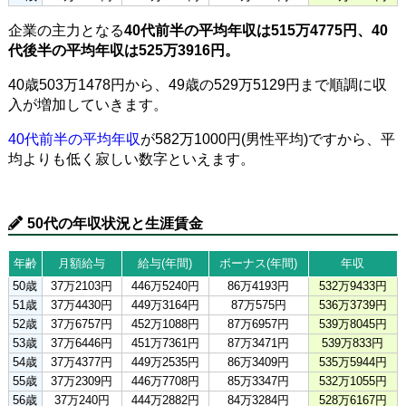
企業の主力となる
40代前半の平均年収は515万4775円、40
代後半の平均年収は525万3916円。
40歳503万1478円から、49歳の529万5129円まで順調に収
入が増加していきます。
40代前半の平均年収
が582万1000円(男性平均)ですから、平
均よりも低く寂しい数字といえます。
50代の年収状況と生涯賃金
年齢
月額給与
給与(年間)
ボーナス(年間)
年収
50歳
37万2103円
446万5240円
86万4193円
532万9433円
51歳
37万4430円
449万3164円
87万575円
536万3739円
52歳
37万6757円
452万1088円
87万6957円
539万8045円
53歳
37万6446円
451万7361円
87万3471円
539万833円
54歳
37万4377円
449万2535円
86万3409円
535万5944円
55歳
37万2309円
446万7708円
85万3347円
532万1055円
56歳
37万240円
444万2882円
84万3284円
528万6167円