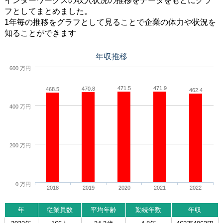
インターワークスの収入状況の推移をデータをもとにグラ
フとしてまとめました。
1年毎の推移をグラフとして見ることで企業の体力や状況を
知ることができます
年収推移
600 万円
471.5
471.9
470.8
468.5
462.4
400 万円
200 万円
0 万円
2018
2019
2020
2021
2022
年
従業員数
平均年齢
勤続年数
年収