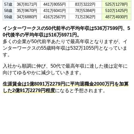
57歳
36万8171円
441万8055円
83万3222円
525万1278円
58歳
35万9670円
431万6041円
78万5384円
510万1425円
59歳
34万6880円
416万2567円
71万2362円
487万4930円
インターワークスの50代前半の平均年収は536万7599円、5
0代後半の平均年収は516万6971円。
多くの企業が50代前半あたりで最高年収となりますが、イ
ンターワークスの55歳時年収は532万1055円となっていま
す。
入社から順調に伸び、50代で最高年収に達した後は定年に
向けてゆるやかに減少していきます。
生涯賃金は1億8091万2279円に平均退職金2000万円を加算
した2億91万2279円程度
になると予想されます。