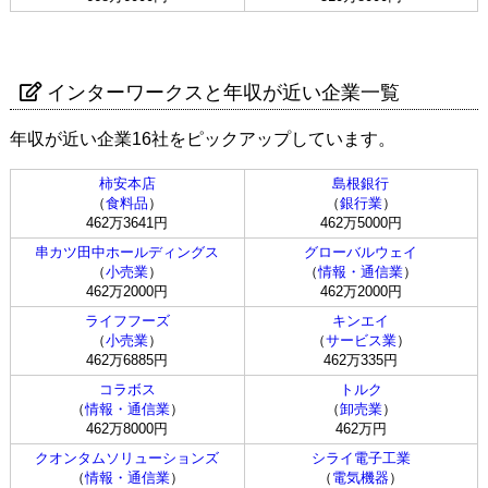
インターワークスと年収が近い企業一覧
年収が近い企業16社をピックアップしています。
柿安本店
島根銀行
（
食料品
）
（
銀行業
）
462万3641円
462万5000円
串カツ田中ホールディングス
グローバルウェイ
（
小売業
）
（
情報・通信業
）
462万2000円
462万2000円
ライフフーズ
キンエイ
（
小売業
）
（
サービス業
）
462万6885円
462万335円
コラボス
トルク
（
情報・通信業
）
（
卸売業
）
462万8000円
462万円
クオンタムソリューションズ
シライ電子工業
（
情報・通信業
）
（
電気機器
）