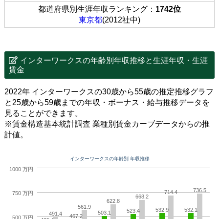
都道府県別生涯年収ランキング：
1742位
東京都
(2012社中)
インターワークスの年齢別年収推移と生涯年収・生涯
賃金
2022年 インターワークスの30歳から55歳の推定推移グラフ
と25歳から59歳までの年収・ボーナス・給与推移データを
見ることができます。
※賃金構造基本統計調査 業種別賃金カーブデータからの推
計値。
インターワークスの年齢別 年収推移
1000 万円
736.5
714.4
750 万円
668.2
622.8
561.9
532.9
532.1
523.4
503.1
491.4
467.2
500 万円