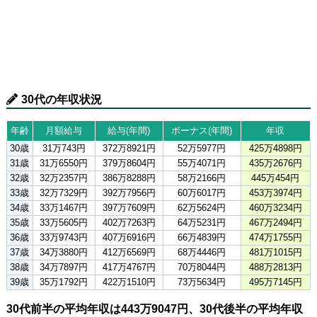
30代の年収状況
年齢
月額給与
給与(年間)
ボーナス(年間)
年収
30歳
31万743円
372万8921円
52万5977円
425万4898円
31歳
31万6550円
379万8604円
55万4071円
435万2676円
32歳
32万2357円
386万8288円
58万2166円
445万454円
33歳
32万7329円
392万7956円
60万6017円
453万3974円
34歳
33万1467円
397万7609円
62万5624円
460万3234円
35歳
33万5605円
402万7263円
64万5231円
467万2494円
36歳
33万9743円
407万6916円
66万4839円
474万1755円
37歳
34万3880円
412万6569円
68万4446円
481万1015円
38歳
34万7897円
417万4767円
70万8044円
488万2813円
39歳
35万1792円
422万1510円
73万5634円
495万7145円
30代前半の平均年収は443万9047円、30代後半の平均年収