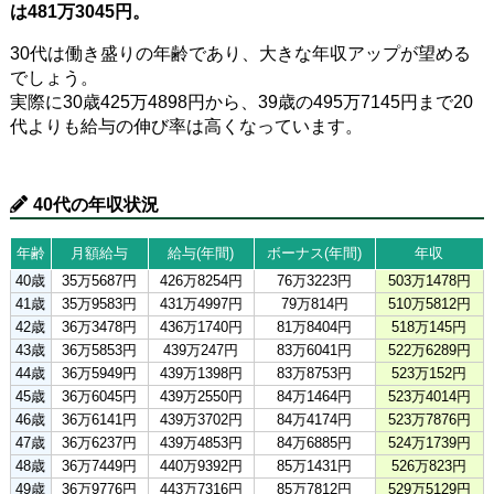
は481万3045円。
30代は働き盛りの年齢であり、大きな年収アップが望める
でしょう。
実際に30歳425万4898円から、39歳の495万7145円まで20
代よりも給与の伸び率は高くなっています。
40代の年収状況
年齢
月額給与
給与(年間)
ボーナス(年間)
年収
40歳
35万5687円
426万8254円
76万3223円
503万1478円
41歳
35万9583円
431万4997円
79万814円
510万5812円
42歳
36万3478円
436万1740円
81万8404円
518万145円
43歳
36万5853円
439万247円
83万6041円
522万6289円
44歳
36万5949円
439万1398円
83万8753円
523万152円
45歳
36万6045円
439万2550円
84万1464円
523万4014円
46歳
36万6141円
439万3702円
84万4174円
523万7876円
47歳
36万6237円
439万4853円
84万6885円
524万1739円
48歳
36万7449円
440万9392円
85万1431円
526万823円
49歳
36万9776円
443万7316円
85万7812円
529万5129円