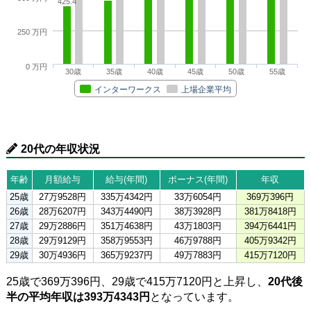
425.4
250 万円
0 万円
30歳
35歳
40歳
45歳
50歳
55歳
インターワークス
上場企業平均
20代の年収状況
年齢
月額給与
給与(年間)
ボーナス(年間)
年収
25歳
27万9528円
335万4342円
33万6054円
369万396円
26歳
28万6207円
343万4490円
38万3928円
381万8418円
27歳
29万2886円
351万4638円
43万1803円
394万6441円
28歳
29万9129円
358万9553円
46万9788円
405万9342円
29歳
30万4936円
365万9237円
49万7883円
415万7120円
25歳で369万396円、29歳で415万7120円と上昇し、
20代後
半の平均年収は393万4343円
となっています。