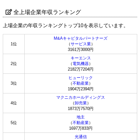
全上場企業年収ランキング
上場企業の年収ランキングトップ10を表示しています。
M&Aキャピタルパートナーズ
1位
（
サービス業
）
3161万3000円
キーエンス
2位
（
電気機器
）
2182万7204円
ヒューリック
3位
（
不動産業
）
1904万2394円
マクニカホールディングス
4位
（
卸売業
）
1873万7570円
地主
5位
（
不動産業
）
1697万833円
光通信