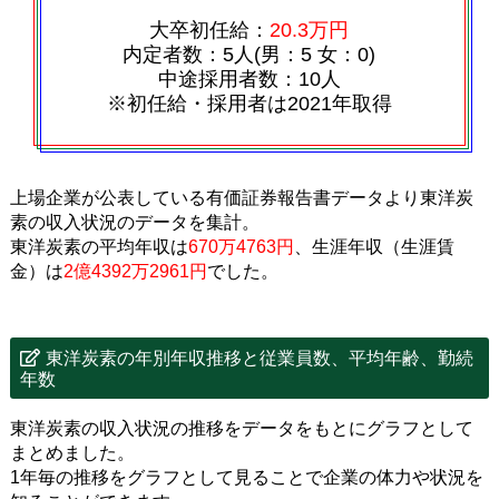
大卒初任給：
20.3万円
内定者数：5人(男：5 女：0)
中途採用者数：10人
※初任給・採用者は2021年取得
上場企業が公表している有価証券報告書データより東洋炭
素の収入状況のデータを集計。
東洋炭素の平均年収は
670万4763円
、生涯年収（生涯賃
金）は
2億4392万2961円
でした。
東洋炭素の年別年収推移と従業員数、平均年齢、勤続
年数
東洋炭素の収入状況の推移をデータをもとにグラフとして
まとめました。
1年毎の推移をグラフとして見ることで企業の体力や状況を