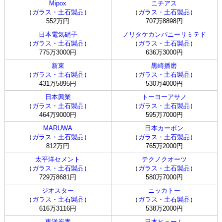
Mipox
ニチアス
（
ガラス・土石製品
）
（
ガラス・土石製品
）
552万円
707万8898円
日本電気硝子
ノリタケカンパニーリミテド
（
ガラス・土石製品
）
（
ガラス・土石製品
）
775万3000円
636万3000円
新東
黒崎播磨
（
ガラス・土石製品
）
（
ガラス・土石製品
）
431万5895円
530万4000円
日本興業
トーヨーアサノ
（
ガラス・土石製品
）
（
ガラス・土石製品
）
464万9000円
595万7000円
MARUWA
日本カーボン
（
ガラス・土石製品
）
（
ガラス・土石製品
）
812万円
765万2000円
太平洋セメント
テクノクオーツ
（
ガラス・土石製品
）
（
ガラス・土石製品
）
729万8681円
580万7000円
ジオスター
ニッカトー
（
ガラス・土石製品
）
（
ガラス・土石製品
）
616万3116円
538万2000円
東洋炭素
日本ヒューム