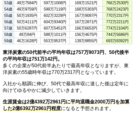
53歳
49万7584円
597万1008円
169万1521円
766万2530円
54歳
49万9759円
599万7119円
168万5303円
768万2423円
55歳
50万1935円
602万3229円
167万9087円
770万2317円
56歳
50万4111円
604万9340円
167万2871円
772万2211円
57歳
50万6287円
607万5451円
166万6653円
774万2104円
58歳
49万84円
588万1011円
156万4675円
744万5686円
59歳
46万1628円
553万9537円
139万8855円
693万8392円
東洋炭素の50代前半の平均年収は757万9073円、50代後半
の平均年収は751万142円。
多くの企業が50代前半あたりで最高年収となりますが、東
洋炭素の55歳時年収は770万2317円となっています。
入社から順調に伸び、50代で最高年収に達した後は定年に
向けてゆるやかに減少していきます。
生涯賃金は2億4392万2961円に平均退職金2000万円を加算
した2億6392万2961円程度
になると予想されます。