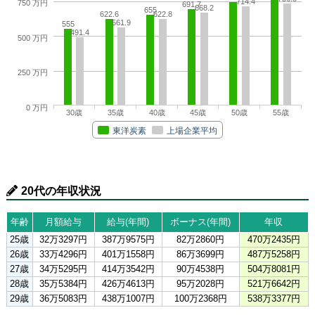
714.4
750 万円
691.7
668.2
655
622.6
622.8
561.9
555
491.4
500 万円
250 万円
0 万円
30歳
35歳
40歳
45歳
50歳
55歳
東洋炭素
上場企業平均
20代の年収状況
年齢
月額給与
給与(年間)
ボーナス(年間)
年収
25歳
32万3297円
387万9575円
82万2860円
470万2435円
26歳
33万4296円
401万1558円
86万3699円
487万5258円
27歳
34万5295円
414万3542円
90万4538円
504万8081円
28歳
35万5384円
426万4613円
95万2028円
521万6642円
29歳
36万5083円
438万1007円
100万2368円
538万3377円