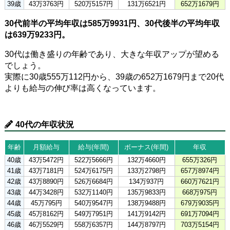
39歳
43万3763円
520万5157円
131万6521円
652万1679円
30代前半の平均年収は585万9931円、30代後半の平均年収
は639万9233円。
30代は働き盛りの年齢であり、大きな年収アップが望める
でしょう。
実際に30歳555万112円から、39歳の652万1679円まで20代
よりも給与の伸び率は高くなっています。
40代の年収状況
年齢
月額給与
給与(年間)
ボーナス(年間)
年収
40歳
43万5472円
522万5666円
132万4660円
655万326円
41歳
43万7181円
524万6175円
133万2798円
657万8974円
42歳
43万8890円
526万6684円
134万937円
660万7621円
43歳
44万3428円
532万1140円
135万9833円
668万975円
44歳
45万795円
540万9547円
138万9488円
679万9035円
45歳
45万8162円
549万7951円
141万9142円
691万7094円
46歳
46万5529円
558万6357円
144万8797円
703万5154円