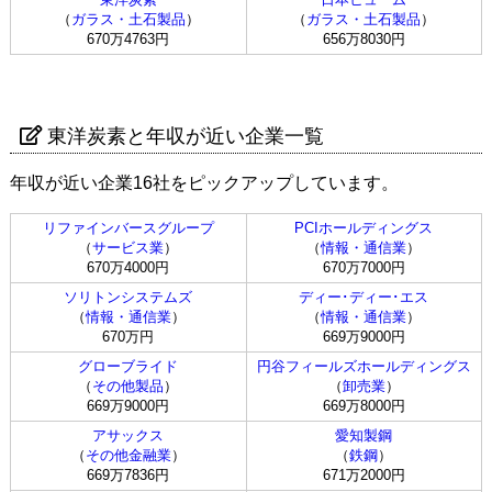
（
ガラス・土石製品
）
（
ガラス・土石製品
）
670万4763円
656万8030円
東洋炭素と年収が近い企業一覧
年収が近い企業16社をピックアップしています。
リファインバースグループ
PCIホールディングス
（
サービス業
）
（
情報・通信業
）
670万4000円
670万7000円
ソリトンシステムズ
ディー･ディー･エス
（
情報・通信業
）
（
情報・通信業
）
670万円
669万9000円
グローブライド
円谷フィールズホールディングス
（
その他製品
）
（
卸売業
）
669万9000円
669万8000円
アサックス
愛知製鋼
（
その他金融業
）
（
鉄鋼
）
669万7836円
671万2000円