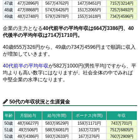
47歳
47万2896円
567万4762円
147万8451円
715万3214円
48歳
47万8868円
574万6426円
151万2065円
725万8492円
49歳
48万2748円
579万2978円
155万1618円
734万4596円
企業の主力となる
40代前半の平均年収は664万3386円、40
代後半の平均年収は714万1710円。
40歳655万326円から、49歳の734万4596円まで順調に収入
が増加していきます。
40代前半の平均年収
が582万1000円(男性平均)ですから、平
均よりも高い数字にはなりますが、社会全体の中でみれば
中堅企業の水準になります。
50代の年収状況と生涯賃金
年齢
月額給与
給与(年間)
ボーナス(年間)
年収
50歳
48万6627円
583万9529円
159万1171円
743万701円
51歳
49万506円
588万6081円
163万723円
751万6805円
52歳
49万4386円
593万2633円
167万276円
760万2909円