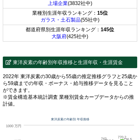
上場企業
(3832社中)
業種別生涯年収ランキング：
15位
ガラス・土石製品
(55社中)
都道府県別生涯年収ランキング：
145位
大阪府
(425社中)
東洋炭素の年齢別年収推移と生涯年収・生涯賃金
2022年 東洋炭素の30歳から55歳の推定推移グラフと25歳か
ら59歳までの年収・ボーナス・給与推移データを見ること
ができます。
※賃金構造基本統計調査 業種別賃金カーブデータからの推
計値。
東洋炭素の年齢別 年収推移
1000 万円
770.2
743
736.5