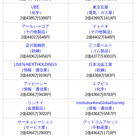
UBE
東京瓦斯
（
化学
）
（
電気・ガス業
）
2億4385万5388円
2億4399万1414円
アールシーコア
イトーキ
（
その他製品
）
（
その他製品
）
2億4402万648円
2億4402万648円
淀川製鋼所
三ツ星ベルト
（
鉄鋼
）
（
ゴム製品
）
2億4406万6456円
2億4377万4001円
USEN-NEXTHOLDINGS
日本冶金工業
（
情報・通信業
）
（
鉄鋼
）
2億4409万9106円
2億4369万583円
アイビーシー
エフピコ
（
情報・通信業
）
（
化学
）
2億4366万9438円
2億4366万8793円
リンナイ
InstitutionforaGlobalSociety
（
金属製品
）
（
情報・通信業
）
2億4365万3022円
2億4364万5567円
サーキュレーション
グッドコムアセット
（
サービス業
）
（
不動産業
）
2億4364万2900円
2億4364万1719円