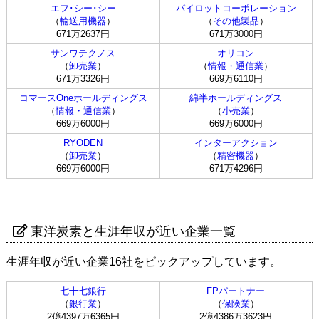
エフ･シー･シー
パイロットコーポレーション
（
輸送用機器
）
（
その他製品
）
671万2637円
671万3000円
サンワテクノス
オリコン
（
卸売業
）
（
情報・通信業
）
671万3326円
669万6110円
コマースOneホールディングス
綿半ホールディングス
（
情報・通信業
）
（
小売業
）
669万6000円
669万6000円
RYODEN
インターアクション
（
卸売業
）
（
精密機器
）
669万6000円
671万4296円
東洋炭素と生涯年収が近い企業一覧
生涯年収が近い企業16社をピックアップしています。
七十七銀行
FPパートナー
（
銀行業
）
（
保険業
）
2億4397万6365円
2億4386万3623円