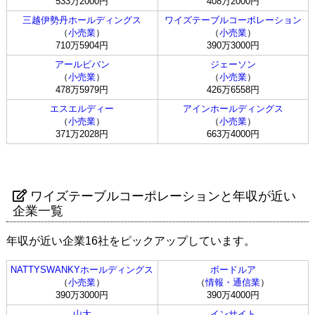
533万2000円
408万2000円
三越伊勢丹ホールディングス
ワイズテーブルコーポレーション
（
小売業
）
（
小売業
）
710万5904円
390万3000円
アールビバン
ジェーソン
（
小売業
）
（
小売業
）
478万5979円
426万6558円
エスエルディー
アインホールディングス
（
小売業
）
（
小売業
）
371万2028円
663万4000円
ワイズテーブルコーポレーションと年収が近い
企業一覧
年収が近い企業16社をピックアップしています。
NATTYSWANKYホールディングス
ボードルア
（
小売業
）
（
情報・通信業
）
390万3000円
390万4000円
山大
インサイト