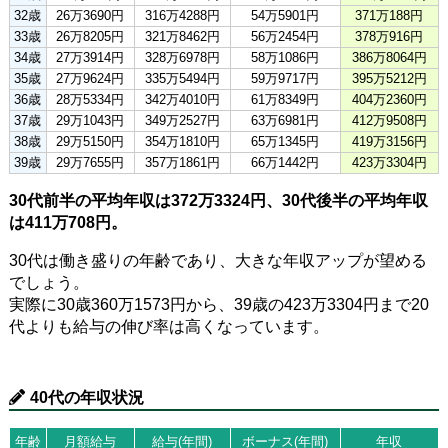
32歳
26万3690円
316万4288円
54万5901円
371万188円
33歳
26万8205円
321万8462円
56万2454円
378万916円
34歳
27万3914円
328万6978円
58万1086円
386万8064円
35歳
27万9624円
335万5494円
59万9717円
395万5212円
36歳
28万5334円
342万4010円
61万8349円
404万2360円
37歳
29万1043円
349万2527円
63万6981円
412万9508円
38歳
29万5150円
354万1810円
65万1345円
419万3156円
39歳
29万7655円
357万1861円
66万1442円
423万3304円
30代前半の平均年収は372万3324円、30代後半の平均年収
は411万708円。
30代は働き盛りの年齢であり、大きな年収アップが望める
でしょう。
実際に30歳360万1573円から、39歳の423万3304円まで20
代よりも給与の伸び率は高くなっています。
40代の年収状況
年齢
月額給与
給与(年間)
ボーナス(年間)
年収