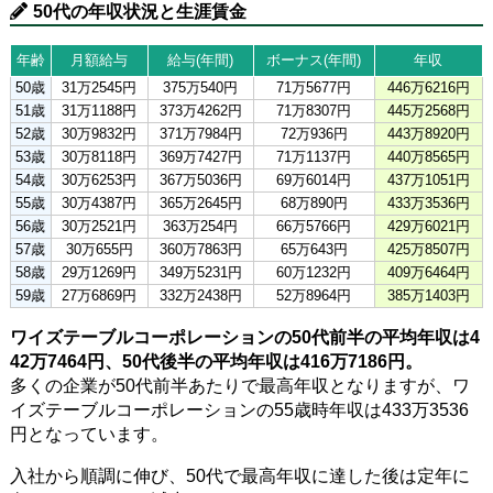
50代の年収状況と生涯賃金
年齢
月額給与
給与(年間)
ボーナス(年間)
年収
50歳
31万2545円
375万540円
71万5677円
446万6216円
51歳
31万1188円
373万4262円
71万8307円
445万2568円
52歳
30万9832円
371万7984円
72万936円
443万8920円
53歳
30万8118円
369万7427円
71万1137円
440万8565円
54歳
30万6253円
367万5036円
69万6014円
437万1051円
55歳
30万4387円
365万2645円
68万890円
433万3536円
56歳
30万2521円
363万254円
66万5766円
429万6021円
57歳
30万655円
360万7863円
65万643円
425万8507円
58歳
29万1269円
349万5231円
60万1232円
409万6464円
59歳
27万6869円
332万2438円
52万8964円
385万1403円
ワイズテーブルコーポレーションの50代前半の平均年収は4
42万7464円、50代後半の平均年収は416万7186円。
多くの企業が50代前半あたりで最高年収となりますが、ワ
イズテーブルコーポレーションの55歳時年収は433万3536
円となっています。
入社から順調に伸び、50代で最高年収に達した後は定年に