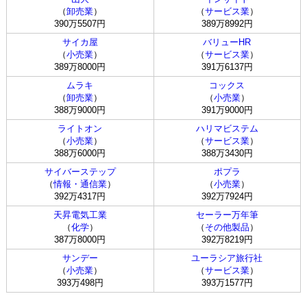
（
卸売業
）
（
サービス業
）
390万5507円
389万8992円
サイカ屋
バリューHR
（
小売業
）
（
サービス業
）
389万8000円
391万6137円
ムラキ
コックス
（
卸売業
）
（
小売業
）
388万9000円
391万9000円
ライトオン
ハリマビステム
（
小売業
）
（
サービス業
）
388万6000円
388万3430円
サイバーステップ
ポプラ
（
情報・通信業
）
（
小売業
）
392万4317円
392万7924円
天昇電気工業
セーラー万年筆
（
化学
）
（
その他製品
）
387万8000円
392万8219円
サンデー
ユーラシア旅行社
（
小売業
）
（
サービス業
）
393万498円
393万1577円