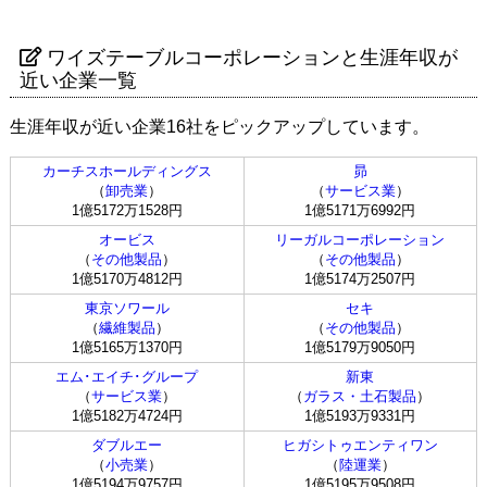
ワイズテーブルコーポレーションと生涯年収が
近い企業一覧
生涯年収が近い企業16社をピックアップしています。
カーチスホールディングス
昴
（
卸売業
）
（
サービス業
）
1億5172万1528円
1億5171万6992円
オービス
リーガルコーポレーション
（
その他製品
）
（
その他製品
）
1億5170万4812円
1億5174万2507円
東京ソワール
セキ
（
繊維製品
）
（
その他製品
）
1億5165万1370円
1億5179万9050円
エム･エイチ･グループ
新東
（
サービス業
）
（
ガラス・土石製品
）
1億5182万4724円
1億5193万9331円
ダブルエー
ヒガシトゥエンティワン
（
小売業
）
（
陸運業
）
1億5194万9757円
1億5195万9508円