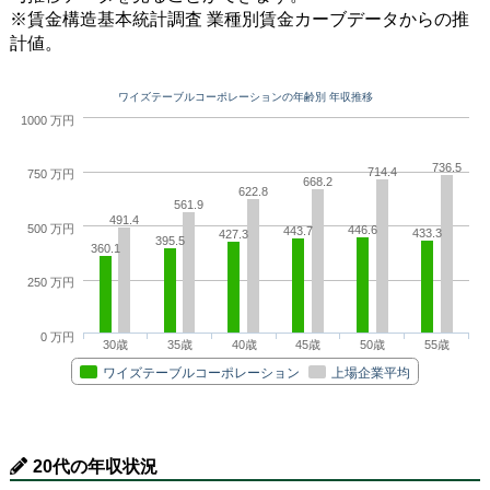
※賃金構造基本統計調査 業種別賃金カーブデータからの推
計値。
ワイズテーブルコーポレーションの年齢別 年収推移
1000 万円
736.5
714.4
750 万円
668.2
622.8
561.9
491.4
500 万円
446.6
443.7
433.3
427.3
395.5
360.1
250 万円
0 万円
30歳
35歳
40歳
45歳
50歳
55歳
ワイズテーブルコーポレーション
上場企業平均
20代の年収状況