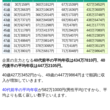
40歳
30万159円
360万1912円
67万1539円
427万3452円
41歳
30万2663円
363万1963円
68万1636円
431万3600円
42歳
30万5167円
366万2014円
69万1733円
435万3748円
43歳
30万7371円
368万8459円
69万8014円
438万6474円
44歳
30万9274円
371万1298円
70万478円
441万1777円
45歳
31万1178円
373万4137円
70万2942円
443万7080円
46歳
31万3081円
375万6976円
70万5407円
446万2383円
47歳
31万4984円
377万9814円
70万7871円
448万7686円
48歳
31万5257円
378万3095円
71万418円
449万3513円
49歳
31万3901円
376万6817円
71万3048円
447万9864円
企業の主力となる
40代前半の平均年収は434万7810円、40
代後半の平均年収は447万2105円。
40歳427万3452円から、49歳の447万9864円まで順調に収
入が増加していきます。
40代前半の平均年収
が582万1000円(男性平均)ですから、平
均よりも低く寂しい数字といえます。