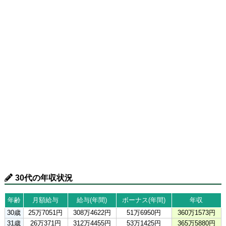
30代の年収状況
年齢
月額給与
給与(年間)
ボーナス(年間)
年収
30歳
25万7051円
308万4622円
51万6950円
360万1573円
31歳
26万371円
312万4455円
53万1425円
365万5880円