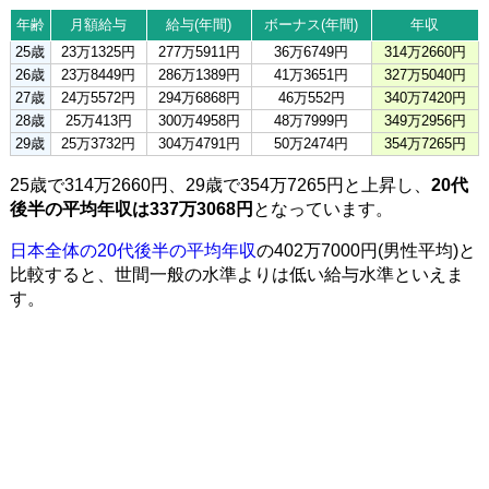
年齢
月額給与
給与(年間)
ボーナス(年間)
年収
25歳
23万1325円
277万5911円
36万6749円
314万2660円
26歳
23万8449円
286万1389円
41万3651円
327万5040円
27歳
24万5572円
294万6868円
46万552円
340万7420円
28歳
25万413円
300万4958円
48万7999円
349万2956円
29歳
25万3732円
304万4791円
50万2474円
354万7265円
25歳で314万2660円、29歳で354万7265円と上昇し、
20代
後半の平均年収は337万3068円
となっています。
日本全体の20代後半の平均年収
の402万7000円(男性平均)と
比較すると、世間一般の水準よりは低い給与水準といえま
す。