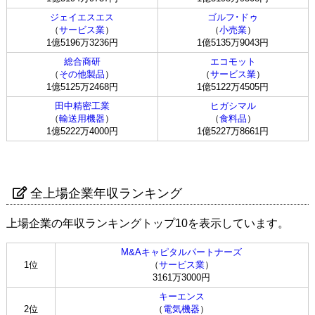
ジェイエスエス
ゴルフ･ドゥ
（
サービス業
）
（
小売業
）
1億5196万3236円
1億5135万9043円
総合商研
エコモット
（
その他製品
）
（
サービス業
）
1億5125万2468円
1億5122万4505円
田中精密工業
ヒガシマル
（
輸送用機器
）
（
食料品
）
1億5222万4000円
1億5227万8661円
全上場企業年収ランキング
上場企業の年収ランキングトップ10を表示しています。
M&Aキャピタルパートナーズ
1位
（
サービス業
）
3161万3000円
キーエンス
2位
（
電気機器
）