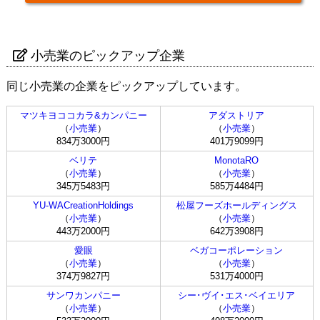
小売業のピックアップ企業
同じ小売業の企業をピックアップしています。
マツキヨココカラ&カンパニー
アダストリア
（
小売業
）
（
小売業
）
834万3000円
401万9099円
ベリテ
MonotaRO
（
小売業
）
（
小売業
）
345万5483円
585万4484円
YU-WACreationHoldings
松屋フーズホールディングス
（
小売業
）
（
小売業
）
443万2000円
642万3908円
愛眼
ベガコーポレーション
（
小売業
）
（
小売業
）
374万9827円
531万4000円
サンワカンパニー
シー･ヴイ･エス･ベイエリア
（
小売業
）
（
小売業
）