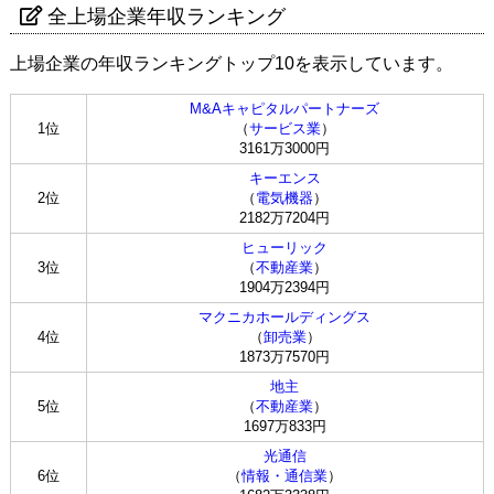
全上場企業年収ランキング
上場企業の年収ランキングトップ10を表示しています。
M&Aキャピタルパートナーズ
1位
（
サービス業
）
3161万3000円
キーエンス
2位
（
電気機器
）
2182万7204円
ヒューリック
3位
（
不動産業
）
1904万2394円
マクニカホールディングス
4位
（
卸売業
）
1873万7570円
地主
5位
（
不動産業
）
1697万833円
光通信
6位
（
情報・通信業
）