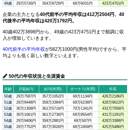
49歳
29万5726円
354万8720円
68万6031円
423万4751円
企業の主力となる
40代前半の平均年収は412万2504円、40
代後半の平均年収は420万1792円。
40歳402万3898円から、49歳の423万4751円まで順調に収
入が増加していきます。
40代前半の平均年収
が582万1000円(男性平均)ですから、平
均よりも低く寂しい数字といえます。
50代の年収状況と生涯賃金
年齢
月額給与
給与(年間)
ボーナス(年間)
年収
50歳
29万7587円
357万1052円
69万1134円
426万2186円
51歳
29万9448円
359万3384円
69万6238円
428万9622円
52歳
30万1309円
361万5716円
70万1341円
431万7058円
53歳
30万1061円
361万2736円
69万8554円
431万1291円
54歳
29万9406円
359万2881円
69万507円
428万3388円
55歳
29万7752円
357万3026円
68万2459円
425万5486円