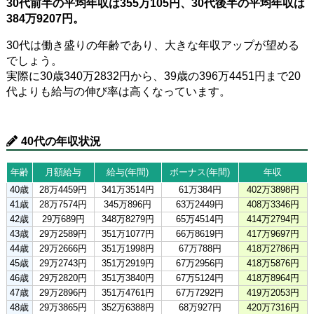
30代前半の平均年収は355万105円、30代後半の平均年収は
384万9207円。
30代は働き盛りの年齢であり、大きな年収アップが望める
でしょう。
実際に30歳340万2832円から、39歳の396万4451円まで20
代よりも給与の伸び率は高くなっています。
40代の年収状況
年齢
月額給与
給与(年間)
ボーナス(年間)
年収
40歳
28万4459円
341万3514円
61万384円
402万3898円
41歳
28万7574円
345万896円
63万2449円
408万3346円
42歳
29万689円
348万8279円
65万4514円
414万2794円
43歳
29万2589円
351万1077円
66万8619円
417万9697円
44歳
29万2666円
351万1998円
67万788円
418万2786円
45歳
29万2743円
351万2919円
67万2956円
418万5876円
46歳
29万2820円
351万3840円
67万5124円
418万8964円
47歳
29万2896円
351万4761円
67万7292円
419万2053円
48歳
29万3865円
352万6388円
68万927円
420万7316円