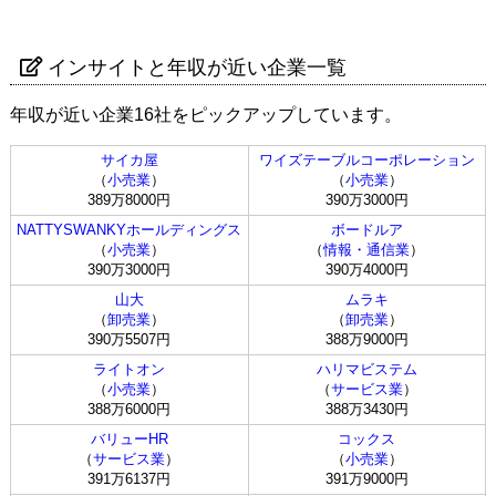
インサイトと年収が近い企業一覧
年収が近い企業16社をピックアップしています。
サイカ屋
ワイズテーブルコーポレーション
（
小売業
）
（
小売業
）
389万8000円
390万3000円
NATTYSWANKYホールディングス
ボードルア
（
小売業
）
（
情報・通信業
）
390万3000円
390万4000円
山大
ムラキ
（
卸売業
）
（
卸売業
）
390万5507円
388万9000円
ライトオン
ハリマビステム
（
小売業
）
（
サービス業
）
388万6000円
388万3430円
バリューHR
コックス
（
サービス業
）
（
小売業
）
391万6137円
391万9000円