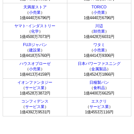
天満屋ストア
TORICO
（
小売業
）
（
小売業
）
1億4440万6796円
1億4440万6796円
ヤマト･インダストリー
川辺
（
化学
）
（
卸売業
）
1億4500万7073円
1億4428万6031円
FUJIジャパン
ワタミ
（
建設業
）
（
小売業
）
1億4418万5760円
1億4414万9306円
ハウスオブローゼ
日本パワーファスニング
（
小売業
）
（
金属製品
）
1億4413万4159円
1億4524万1866円
イオンファンタジー
日糧製パン
（
サービス業
）
（
食料品
）
1億4528万3872円
1億4400万6625円
コンフィデンス
エスクリ
（
サービス業
）
（
サービス業
）
1億4392万9531円
1億4553万116円