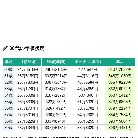
30代の年収状況
年齢
月額給与
給与(年間)
ボーナス(年間)
年収
30歳
24万8515円
298万2185円
42万647円
340万2832円
31歳
25万3159円
303万7914円
44万3116円
348万1030円
32歳
25万7803円
309万3643円
46万5584円
355万9228円
33歳
26万1780円
314万1362円
48万4659円
362万6022円
34歳
26万5089円
318万1072円
50万340円
368万1412円
35歳
26万8398円
322万782円
51万6020円
373万6803円
36歳
27万1707円
326万492円
53万1701円
379万2194円
37歳
27万5016円
330万202円
54万7382円
384万7584円
38歳
27万8229円
333万8748円
56万6255円
390万5004円
39歳
28万1344円
337万6131円
58万8320円
396万4451円