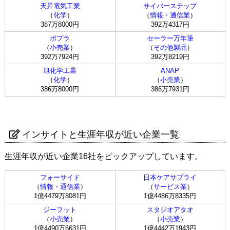
天昇電気工業
サイバーステップ
（
化学
）
（
情報・通信業
）
387万8000円
392万4317円
ポプラ
セーラー万年筆
（
小売業
）
（
その他製品
）
392万7924円
392万8219円
旭化学工業
ANAP
（
化学
）
（
小売業
）
386万8000円
386万7931円
インサイトと生涯年収が近い企業一覧
生涯年収が近い企業16社をピックアップしています。
フォーサイド
日本ケアサプライ
（
情報・通信業
）
（
サービス業
）
1億4479万8081円
1億4486万8335円
ジーフット
スタジオアタオ
（
小売業
）
（
小売業
）
1億4490万6631円
1億4442万1943円