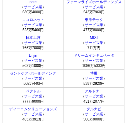
note
ファーマライズホールディングス
（
サービス業
）
（
サービス業
）
680万4000円
543万7960円
ココロネット
東洋テック
（
サービス業
）
（
サービス業
）
523万5466円
477万8000円
日本工営
MIXI
（
サービス業
）
（
サービス業
）
765万7000円
711万円
Enjin
ドリームインキュベータ
（
サービス業
）
（
サービス業
）
503万1000円
1086万5000円
セントケア･ホールディング
博展
（
サービス業
）
（
サービス業
）
502万440円
539万2920円
ベクトル
アルトナー
（
サービス業
）
（
サービス業
）
777万9000円
431万2077円
ディーエムソリューションズ
グルナビ
（
サービス業
）
（
サービス業
）
463万3913円
506万9000円