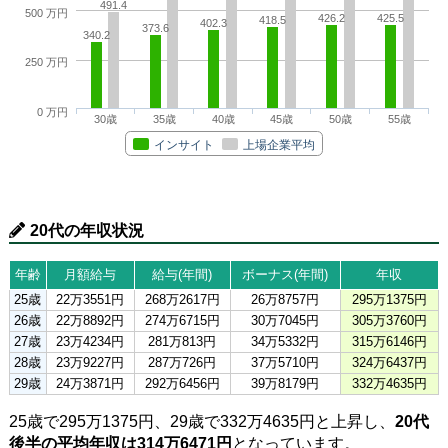
491.4
500 万円
426.2
425.5
418.5
402.3
373.6
340.2
250 万円
0 万円
30歳
35歳
40歳
45歳
50歳
55歳
インサイト
上場企業平均
20代の年収状況
年齢
月額給与
給与(年間)
ボーナス(年間)
年収
25歳
22万3551円
268万2617円
26万8757円
295万1375円
26歳
22万8892円
274万6715円
30万7045円
305万3760円
27歳
23万4234円
281万813円
34万5332円
315万6146円
28歳
23万9227円
287万726円
37万5710円
324万6437円
29歳
24万3871円
292万6456円
39万8179円
332万4635円
25歳で295万1375円、29歳で332万4635円と上昇し、
20代
後半の平均年収は314万6471円
となっています。