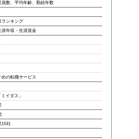
業員数、平均年齢、勤続年数
収ランキング
生涯年収・生涯賃金
すめの転職サービス
「ミイダス」
業
社
15社