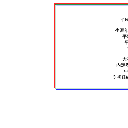
平
生涯
平
大
内定者
※初任