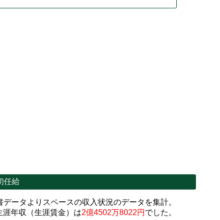
初任給
書データよりスペースの収入状況のデータを集計。
生涯年収（生涯賃金）は
2億4502万8022円
でした。