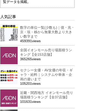
覧データを掲載。
人気記事
数字の単位一覧(少数も)｜億・兆・
京・垓・秭から無量大数より大き
い数字まで
459391views
全国イオンモール売り場面積ラン
キング【全153店舗】
365265views
セクシー女優・AV女優の年収・ギ
ャラ・給料｜システムや単体・企
画の違いまで
105201views
近畿・関西地方 イオンモール売り
場面積ランキング【全37店舗】
101631views