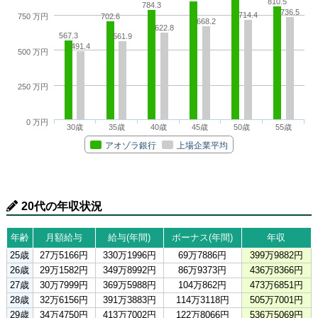
810.5
784.3
736.5
714.4
702.6
750 万円
668.2
622.8
567.3
561.9
491.4
500 万円
250 万円
0 万円
30歳
35歳
40歳
45歳
50歳
55歳
アオゾラ銀行
上場企業平均
20代の年収状況
年齢
月額給与
給与(年間)
ボーナス(年間)
年収
25歳
27万5166円
330万1996円
69万7886円
399万9882円
26歳
29万1582円
349万8992円
86万9373円
436万8366円
27歳
30万7999円
369万5988円
104万862円
473万6851円
28歳
32万6156円
391万3883円
114万3118円
505万7001円
29歳
34万4750円
413万7002円
122万8066円
536万5069円