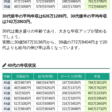
38歳
47万7244円
572万6930円
188万6865円
761万3795円
39歳
48万3058円
579万6704円
193万1700円
772万8404円
30代前半の平均年収は626万1289円、30代後半の平均年収
は742万2803円。
30代は働き盛りの年齢であり、大きな年収アップが望める
でしょう。
実際に30歳567万3136円から、39歳の772万8404円まで20
代よりも給与の伸び率は高くなっています。
40代の年収状況
年齢
月額給与
給与(年間)
ボーナス(年間)
年収
40歳
48万8873円
586万6478円
197万6535円
784万3013円
41歳
49万4687円
593万6251円
202万1371円
795万7623円
42歳
50万502円
600万6025円
206万6207円
807万2233円
43歳
50万6645円
607万9746円
211万3207円
819万2954円
44歳
51万3282円
615万9390円
216万3452円
832万2843円
45歳
51万9919円
623万9034円
221万3698円
845万2732円