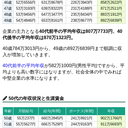
46歳
52万6556円
631万8678円
226万3943円
858万2622円
47歳
53万3193円
639万8322円
231万4188円
871万2511円
48歳
53万9456円
647万3477円
235万8434円
883万1912円
49歳
54万4846円
653万8161円
238万8677円
892万6839円
企業の主力となる
40代前半の平均年収は807万7733円、40
代後半の平均年収は870万1323円。
40歳784万3013円から、49歳の892万6839円まで順調に収
入が増加していきます。
40代前半の平均年収
が582万1000円(男性平均)ですから、平
均よりも高い数字にはなりますが、社会全体の中でみれば
中堅企業の水準になります。
50代の年収状況と生涯賃金
年齢
月額給与
給与(年間)
ボーナス(年間)
年収
50歳
55万237円
660万2845円
241万8921円
902万1766円
51歳
55万5627円
666万7529円
244万9163円
911万6693円