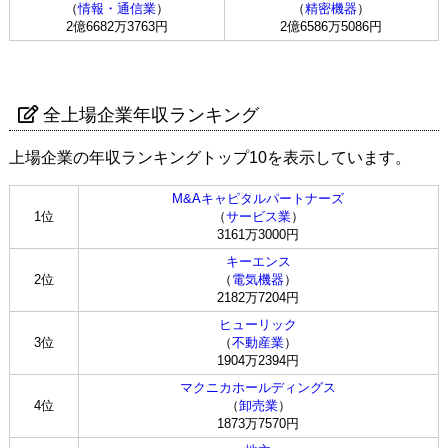
（
情報・通信業
）
（
精密機器
）
2億6682万3763円
2億6586万5086円
全上場企業年収ランキング
上場企業の年収ランキングトップ10を表示しています。
M&Aキャピタルパートナーズ
1位
（
サービス業
）
3161万3000円
キーエンス
2位
（
電気機器
）
2182万7204円
ヒューリック
3位
（
不動産業
）
1904万2394円
マクニカホールディングス
4位
（
卸売業
）
1873万7570円