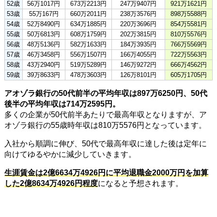
52歳
56万1017円
673万2213円
247万9407円
921万1621円
53歳
55万167円
660万2011円
238万3576円
898万5588円
54歳
52万8490円
634万1885円
220万3696円
854万5581円
55歳
50万6813円
608万1759円
202万3815円
810万5576円
56歳
48万5136円
582万1633円
184万3935円
766万5569円
57歳
46万3458円
556万1507円
166万4055円
722万5563円
58歳
43万2940円
519万5289円
146万9272円
666万4562円
59歳
39万8633円
478万3603円
126万8101円
605万1705円
アオゾラ銀行の50代前半の平均年収は897万6250円、50代
後半の平均年収は714万2595円。
多くの企業が50代前半あたりで最高年収となりますが、ア
オゾラ銀行の55歳時年収は810万5576円となっています。
入社から順調に伸び、50代で最高年収に達した後は定年に
向けてゆるやかに減少していきます。
生涯賃金は2億6634万4926円に平均退職金2000万円を加算
した2億8634万4926円程度
になると予想されます。