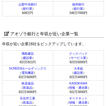
山梨中央銀行
福井銀行
（
銀行業
）
（
銀行業
）
609万円
546万7000円
アオゾラ銀行と年収が近い企業一覧
年収が近い企業16社をピックアップしています。
飛島建設
クックパッド
（
建設業
）
（
サービス業
）
823万821円
823万6000円
SCREENホールディングス
大本組
（
電気機器
）
（
建設業
）
822万6000円
822万4000円
鳥居薬品
KADOKAWA
（
医薬品
）
（
情報・通信業
）
822万4000円
822万3000円
生化学工業
オークネット
（
医薬品
）
（
情報・通信業
）