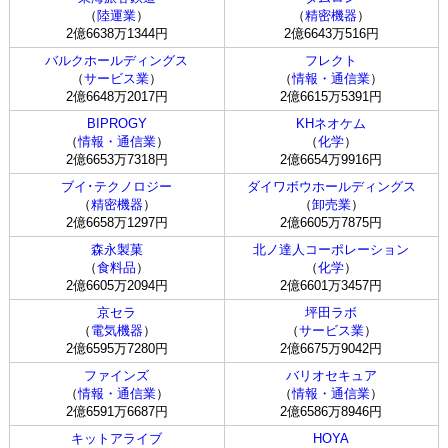
（
陸運業
）
（
精密機器
）
2億6638万1344円
2億6643万516円
バルクホールディングス
フレクト
（
サービス業
）
（
情報・通信業
）
2億6648万2017円
2億6615万5391円
BIPROGY
KHネオケム
（
情報・通信業
）
（
化学
）
2億6653万7318円
2億6654万9916円
ブイ･テクノロジー
ダイワボウホールディングス
（
精密機器
）
（
卸売業
）
2億6658万1297円
2億6605万7875円
森永製菓
北ノ達人コーポレーション
（
食料品
）
（
化学
）
2億6605万2094円
2億6601万3457円
京セラ
坪田ラボ
（
電気機器
）
（
サービス業
）
2億6595万7280円
2億6675万9042円
ファインズ
バリオセキュア
（
情報・通信業
）
（
情報・通信業
）
2億6591万6687円
2億6586万8946円
キットアライブ
HOYA