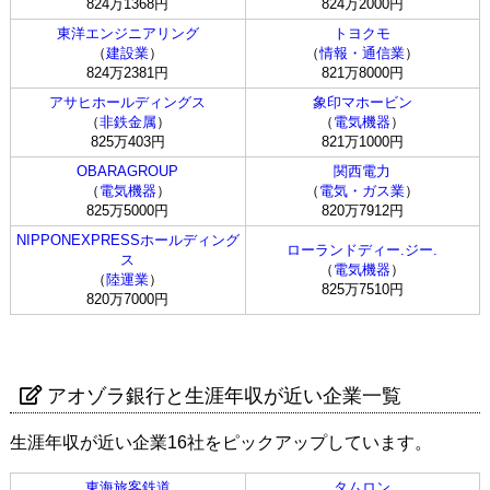
824万1368円
824万2000円
東洋エンジニアリング
トヨクモ
（
建設業
）
（
情報・通信業
）
824万2381円
821万8000円
アサヒホールディングス
象印マホービン
（
非鉄金属
）
（
電気機器
）
825万403円
821万1000円
OBARAGROUP
関西電力
（
電気機器
）
（
電気・ガス業
）
825万5000円
820万7912円
NIPPONEXPRESSホールディング
ローランドディー.ジー.
ス
（
電気機器
）
（
陸運業
）
825万7510円
820万7000円
アオゾラ銀行と生涯年収が近い企業一覧
生涯年収が近い企業16社をピックアップしています。
東海旅客鉄道
タムロン