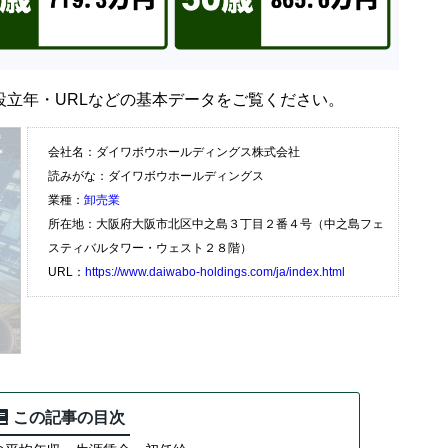
設立年・URLなどの基本データをご覧ください。
会社名：ダイワボウホールディングス株式会社
読みがな：ダイワボウホールディングス
業種：
卸売業
所在地：大阪府大阪市北区中之島３丁目２番４号（中之島フェ
スティバルタワー・ウェスト２８階）
URL：
https://www.daiwabo-holdings.com/ja/index.html
この記事の目次