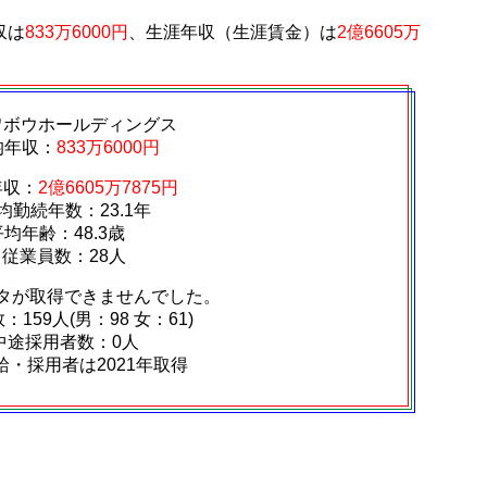
収は
833万6000円
、生涯年収（生涯賃金）は
2億6605万
ワボウホールディングス
均年収：
833万6000円
年収：
2億6605万7875円
均勤続年数：23.1年
平均年齢：48.3歳
従業員数：28人
タが取得できませんでした。
159人(男：98 女：61)
中途採用者数：0人
給・採用者は2021年取得