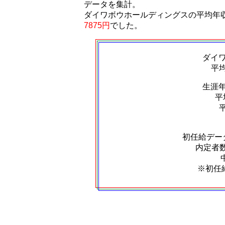
データを集計。
ダイワボウホールディングスの平均年
7875円
でした。
ダイ
平
生涯
平
初任給デー
内定者数：
※初任