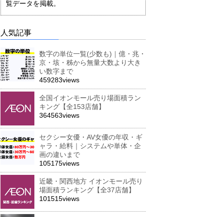
覧データを掲載。
人気記事
数字の単位一覧(少数も)｜億・兆・
京・垓・秭から無量大数より大き
い数字まで
459283views
全国イオンモール売り場面積ラン
キング【全153店舗】
364563views
セクシー女優・AV女優の年収・ギ
ャラ・給料｜システムや単体・企
画の違いまで
105175views
近畿・関西地方 イオンモール売り
場面積ランキング【全37店舗】
101515views