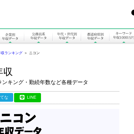
年収ランキング
＞
ニコン
年収
ランキング・勤続年数など各種データ
はてな
LINE