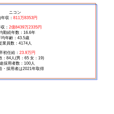
ニコン
均年収：
811万8353円
年収：
2億8439万2335円
均勤続年数：16.6年
平均年齢：43.5歳
従業員数：4174人
卒初任給：
23.9万円
：84人(男：65 女：19)
途採用者数：100人
給・採用者は2021年取得