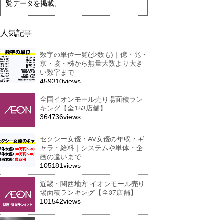
覧データを掲載。
人気記事
数字の単位一覧(少数も)｜億・兆・
京・垓・秭から無量大数より大き
い数字まで
459310views
全国イオンモール売り場面積ラン
キング【全153店舗】
364736views
セクシー女優・AV女優の年収・ギ
ャラ・給料｜システムや単体・企
画の違いまで
105181views
近畿・関西地方 イオンモール売り
場面積ランキング【全37店舗】
101542views