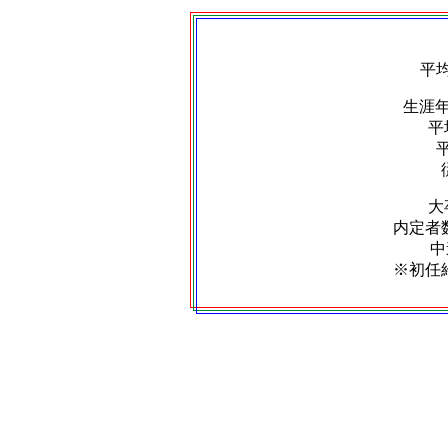
平
生涯
平
大
内定者数
中
※初任