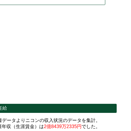
任給
書データよりニコンの収入状況のデータを集計。
涯年収（生涯賃金）は
2億8439万2335円
でした。