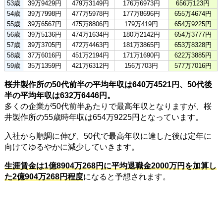
53歳
39万9429円
479万3149円
176万6973円
656万123円
54歳
39万7998円
477万5978円
177万8696円
655万4674円
55歳
39万6567円
475万8806円
179万419円
654万9225円
56歳
39万5136円
474万1634円
180万2142円
654万3777円
57歳
39万3705円
472万4463円
181万3865円
653万8328円
58歳
37万6016円
451万2194円
171万1690円
622万3885円
59歳
35万1359円
421万6312円
156万703円
577万7016円
桜井製作所の50代前半の平均年収は640万4521円、50代後
半の平均年収は632万6446円。
多くの企業が50代前半あたりで最高年収となりますが、桜
井製作所の55歳時年収は654万9225円となっています。
入社から順調に伸び、50代で最高年収に達した後は定年に
向けてゆるやかに減少していきます。
生涯賃金は1億8904万268円に平均退職金2000万円を加算し
た2億904万268円程度
になると予想されます。