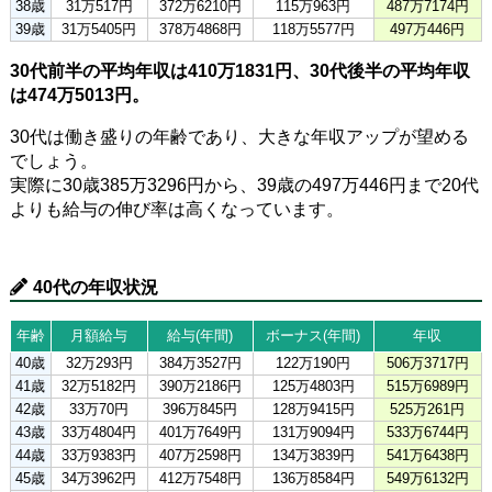
38歳
31万517円
372万6210円
115万963円
487万7174円
39歳
31万5405円
378万4868円
118万5577円
497万446円
30代前半の平均年収は410万1831円、30代後半の平均年収
は474万5013円。
30代は働き盛りの年齢であり、大きな年収アップが望める
でしょう。
実際に30歳385万3296円から、39歳の497万446円まで20代
よりも給与の伸び率は高くなっています。
40代の年収状況
年齢
月額給与
給与(年間)
ボーナス(年間)
年収
40歳
32万293円
384万3527円
122万190円
506万3717円
41歳
32万5182円
390万2186円
125万4803円
515万6989円
42歳
33万70円
396万845円
128万9415円
525万261円
43歳
33万4804円
401万7649円
131万9094円
533万6744円
44歳
33万9383円
407万2598円
134万3839円
541万6438円
45歳
34万3962円
412万7548円
136万8584円
549万6132円