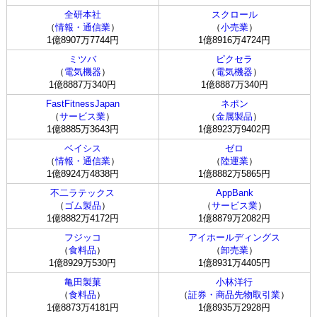
全研本社
スクロール
（
情報・通信業
）
（
小売業
）
1億8907万7744円
1億8916万4724円
ミツバ
ピクセラ
（
電気機器
）
（
電気機器
）
1億8887万340円
1億8887万340円
FastFitnessJapan
ネポン
（
サービス業
）
（
金属製品
）
1億8885万3643円
1億8923万9402円
ベイシス
ゼロ
（
情報・通信業
）
（
陸運業
）
1億8924万4838円
1億8882万5865円
不二ラテックス
AppBank
（
ゴム製品
）
（
サービス業
）
1億8882万4172円
1億8879万2082円
フジッコ
アイホールディングス
（
食料品
）
（
卸売業
）
1億8929万530円
1億8931万4405円
亀田製菓
小林洋行
（
食料品
）
（
証券・商品先物取引業
）
1億8873万4181円
1億8935万2928円