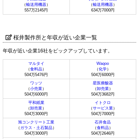
（
輸送用機器
）
（
輸送用機器
）
557万2145円
634万7000円
桜井製作所と年収が近い企業一覧
年収が近い企業16社をピックアップしています。
マルタイ
Waqoo
（
食料品
）
（
化学
）
504万5476円
504万6000円
ワッツ
星医療酸器
（
小売業
）
（
卸売業
）
504万6000円
504万3682円
平和紙業
イトクロ
（
卸売業
）
（
サービス業
）
504万3000円
504万7000円
旭コンクリート工業
石井食品
（
ガラス・土石製品
）
（
食料品
）
504万3000円
504万2646円