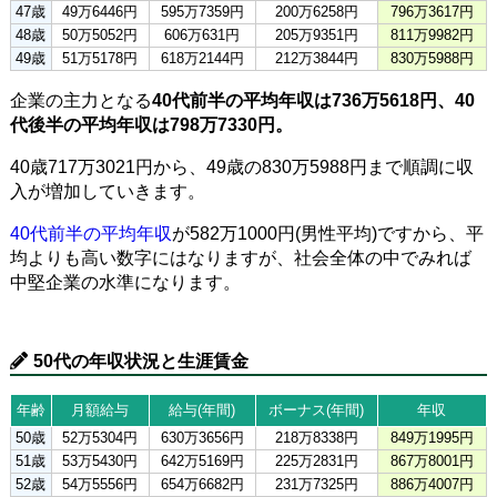
47歳
49万6446円
595万7359円
200万6258円
796万3617円
48歳
50万5052円
606万631円
205万9351円
811万9982円
49歳
51万5178円
618万2144円
212万3844円
830万5988円
企業の主力となる
40代前半の平均年収は736万5618円、40
代後半の平均年収は798万7330円。
40歳717万3021円から、49歳の830万5988円まで順調に収
入が増加していきます。
40代前半の平均年収
が582万1000円(男性平均)ですから、平
均よりも高い数字にはなりますが、社会全体の中でみれば
中堅企業の水準になります。
50代の年収状況と生涯賃金
年齢
月額給与
給与(年間)
ボーナス(年間)
年収
50歳
52万5304円
630万3656円
218万8338円
849万1995円
51歳
53万5430円
642万5169円
225万2831円
867万8001円
52歳
54万5556円
654万6682円
231万7325円
886万4007円