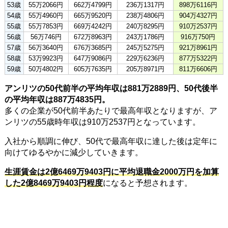
53歳
55万2066円
662万4799円
236万1317円
898万6116円
54歳
55万4960円
665万9520円
238万4806円
904万4327円
55歳
55万7853円
669万4242円
240万8295円
910万2537円
56歳
56万746円
672万8963円
243万1786円
916万750円
57歳
56万3640円
676万3685円
245万5275円
921万8961円
58歳
53万9923円
647万9086円
229万6236円
877万5322円
59歳
50万4802円
605万7635円
205万8971円
811万6606円
アンリツの50代前半の平均年収は881万2889円、50代後半
の平均年収は887万4835円。
多くの企業が50代前半あたりで最高年収となりますが、ア
ンリツの55歳時年収は910万2537円となっています。
入社から順調に伸び、50代で最高年収に達した後は定年に
向けてゆるやかに減少していきます。
生涯賃金は2億6469万9403円に平均退職金2000万円を加算
した2億8469万9403円程度
になると予想されます。