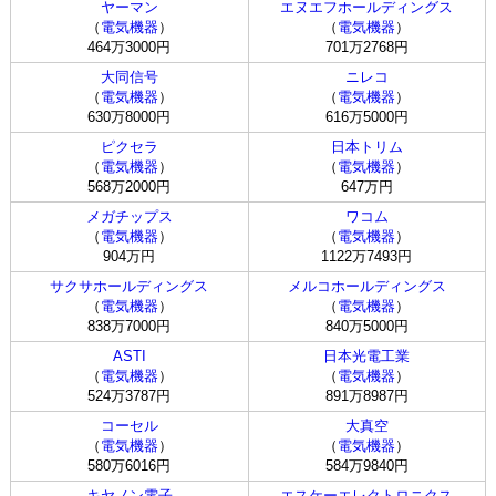
ヤーマン
エヌエフホールディングス
（
電気機器
）
（
電気機器
）
464万3000円
701万2768円
大同信号
ニレコ
（
電気機器
）
（
電気機器
）
630万8000円
616万5000円
ピクセラ
日本トリム
（
電気機器
）
（
電気機器
）
568万2000円
647万円
メガチップス
ワコム
（
電気機器
）
（
電気機器
）
904万円
1122万7493円
サクサホールディングス
メルコホールディングス
（
電気機器
）
（
電気機器
）
838万7000円
840万5000円
ASTI
日本光電工業
（
電気機器
）
（
電気機器
）
524万3787円
891万8987円
コーセル
大真空
（
電気機器
）
（
電気機器
）
580万6016円
584万9840円
キヤノン電子
エスケーエレクトロニクス