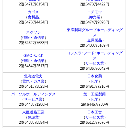
2億6471万8154円
2億6473万4422円
カゴメ
ニチモウ
（
食料品
）
（
卸売業
）
2億6473万4424円
2億6474万9393円
東洋製罐グループホールディング
ネクソン
ス
（
情報・通信業
）
（
金属製品
）
2億6462万7683円
2億6483万5169円
ヨシムラ･フード･ホールディング
GMOペパボ
ス
（
情報・通信業
）
（
サービス業
）
2億6484万2517円
2億6486万6042円
北海道電力
日本化薬
（
電気・ガス業
）
（
化学
）
2億6451万3823円
2億6491万7216円
パーソルホールディングス
第一工業製薬
（
サービス業
）
（
化学
）
2億6448万1286円
2億6445万730円
東亜道路工業
日本工営
（
建設業
）
（
サービス業
）
2億6438万5594円
2億6512万7676円