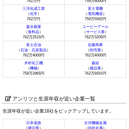
762万円
759万8000円
三洋化成工業
富士電機
（
化学
）
（
電気機器
）
762万円
759万5582円
森永製菓
ユーピーアール
（
食料品
）
（
サービス業
）
762万2515円
762万3205円
富士石油
佐藤商事
（
石油・石炭製品
）
（
卸売業
）
762万4000円
762万4000円
木村化工機
森組
（
機械
）
（
建設業
）
759万2965円
762万6931円
アンリツと生涯年収が近い企業一覧
生涯年収が近い企業16社をピックアップしています。
日本道路
古河機械金属
（
建設業
）
（
非鉄金属
）