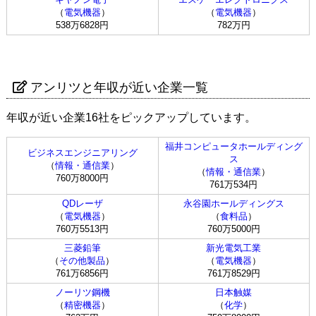
（
電気機器
）
（
電気機器
）
538万6828円
782万円
アンリツと年収が近い企業一覧
年収が近い企業16社をピックアップしています。
福井コンピュータホールディング
ビジネスエンジニアリング
ス
（
情報・通信業
）
（
情報・通信業
）
760万8000円
761万534円
QDレーザ
永谷園ホールディングス
（
電気機器
）
（
食料品
）
760万5513円
760万5000円
三菱鉛筆
新光電気工業
（
その他製品
）
（
電気機器
）
761万6856円
761万8529円
ノーリツ鋼機
日本触媒
（
精密機器
）
（
化学
）