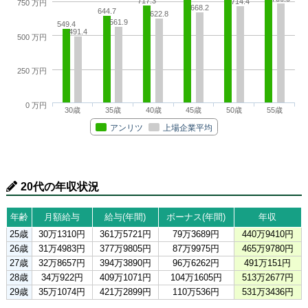
717.3
714.4
750 万円
668.2
644.7
622.8
561.9
549.4
491.4
500 万円
250 万円
0 万円
30歳
35歳
40歳
45歳
50歳
55歳
アンリツ
上場企業平均
20代の年収状況
年齢
月額給与
給与(年間)
ボーナス(年間)
年収
25歳
30万1310円
361万5721円
79万3689円
440万9410円
26歳
31万4983円
377万9805円
87万9975円
465万9780円
27歳
32万8657円
394万3890円
96万6262円
491万151円
28歳
34万922円
409万1071円
104万1605円
513万2677円
29歳
35万1074円
421万2899円
110万536円
531万3436円