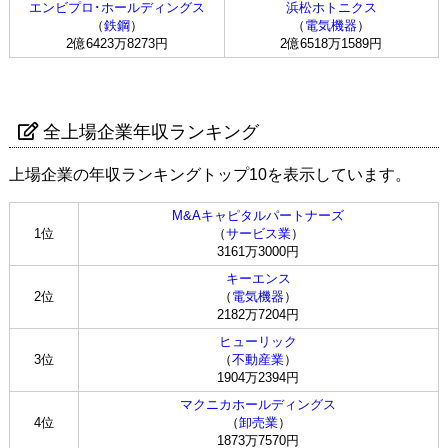
エンビプロ･ホールディングス
浜松ホトニクス
（
鉄鋼
）
（
電気機器
）
2億6423万8273円
2億6518万1589円
全上場企業年収ランキング
上場企業の年収ランキングトップ10を表示しています。
M&Aキャピタルパートナーズ
1位
（
サービス業
）
3161万3000円
キーエンス
2位
（
電気機器
）
2182万7204円
ヒューリック
3位
（
不動産業
）
1904万2394円
マクニカホールディングス
4位
（
卸売業
）
1873万7570円