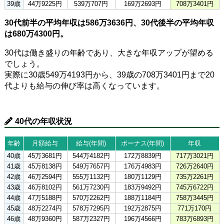
39歳
44万9225円
539万707円
169万2693円
708万3401円
30代前半の平均年収は586万3636円、30代後半の平均年収
は680万4300円。
30代は働き盛りの年齢であり、大きな年収アップが望める
でしょう。
実際に30歳549万4193円から、39歳の708万3401円まで20
代よりも給与の伸び率は高くなっています。
40代の年収状況
年齢
月額給与
給与(年間)
ボーナス(年間)
年収
40歳
45万3681円
544万4182円
172万8839円
717万3021円
41歳
45万8138円
549万7657円
176万4983円
726万2640円
42歳
46万2594円
555万1132円
180万1129円
735万2261円
43歳
46万8102円
561万7230円
183万9492円
745万6722円
44歳
47万5188円
570万2262円
188万1184円
758万3445円
45歳
48万2274円
578万7295円
192万2875円
771万170円
46歳
48万9360円
587万2327円
196万4566円
783万6893円