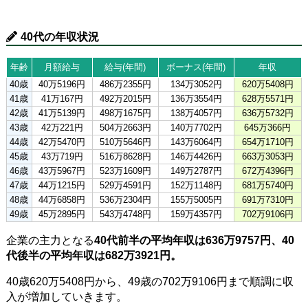
40代の年収状況
年齢
月額給与
給与(年間)
ボーナス(年間)
年収
40歳
40万5196円
486万2355円
134万3052円
620万5408円
41歳
41万167円
492万2015円
136万3554円
628万5571円
42歳
41万5139円
498万1675円
138万4057円
636万5732円
43歳
42万221円
504万2663円
140万7702円
645万366円
44歳
42万5470円
510万5646円
143万6064円
654万1710円
45歳
43万719円
516万8628円
146万4426円
663万3053円
46歳
43万5967円
523万1609円
149万2787円
672万4396円
47歳
44万1215円
529万4591円
152万1148円
681万5740円
48歳
44万6858円
536万2304円
155万5005円
691万7310円
49歳
45万2895円
543万4748円
159万4357円
702万9106円
企業の主力となる
40代前半の平均年収は636万9757円、40
代後半の平均年収は682万3921円。
40歳620万5408円から、49歳の702万9106円まで順調に収
入が増加していきます。