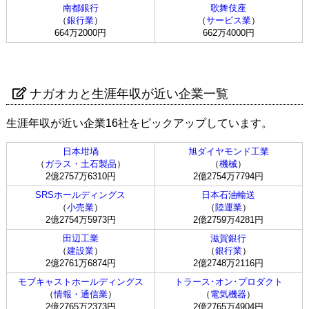
南都銀行
歌舞伎座
（
銀行業
）
（
サービス業
）
664万2000円
662万4000円
ナガオカと生涯年収が近い企業一覧
生涯年収が近い企業16社をピックアップしています。
日本坩堝
旭ダイヤモンド工業
（
ガラス・土石製品
）
（
機械
）
2億2757万6310円
2億2754万7794円
SRSホールディングス
日本石油輸送
（
小売業
）
（
陸運業
）
2億2754万5973円
2億2759万4281円
田辺工業
滋賀銀行
（
建設業
）
（
銀行業
）
2億2761万6874円
2億2748万2116円
モブキャストホールディングス
トラース･オン･プロダクト
（
情報・通信業
）
（
電気機器
）
2億2765万2373円
2億2765万4904円