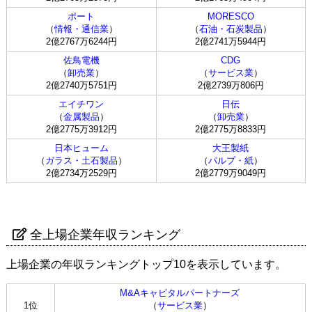
ポート
MORESCO
（
情報・通信業
）
（
石油・石炭製品
）
2億2767万6244円
2億2741万5944円
佐鳥電機
CDG
（
卸売業
）
（
サービス業
）
2億2740万5751円
2億2739万806円
エイチワン
日伝
（
金属製品
）
（
卸売業
）
2億2775万3912円
2億2775万8833円
日本ヒューム
大王製紙
（
ガラス・土石製品
）
（
パルプ・紙
）
2億2734万2529円
2億2779万9049円
全上場企業年収ランキング
上場企業の年収ランキングトップ10を表示しています。
M&Aキャピタルパートナーズ
1位
（
サービス業
）