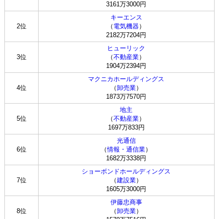
3161万3000円
キーエンス
2位
（
電気機器
）
2182万7204円
ヒューリック
3位
（
不動産業
）
1904万2394円
マクニカホールディングス
4位
（
卸売業
）
1873万7570円
地主
5位
（
不動産業
）
1697万833円
光通信
6位
（
情報・通信業
）
1682万3338円
ショーボンドホールディングス
7位
（
建設業
）
1605万3000円
伊藤忠商事
8位
（
卸売業
）