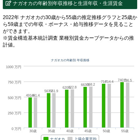
ナガオカの年齢別年収推移と生涯年収・生涯賃金
2022年 ナガオカの30歳から55歳の推定推移グラフと25歳か
ら59歳までの年収・ボーナス・給与推移データを見ること
ができます。
※賃金構造基本統計調査 業種別賃金カーブデータからの推
計値。
ナガオカの年齢別 年収推移
1000 万円
740.5
736.5
714
714.4
750 万円
668.2
663.3
622.8
620.5
563.7
561.9
491.4
491.4
500 万円
250 万円
0 万円
30歳
35歳
40歳
45歳
50歳
55歳
ナガオカ
上場企業平均