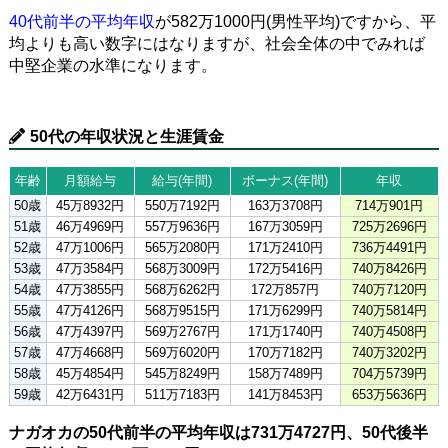
40代前半の平均年収
が582万1000円(男性平均)ですから、平
均よりも高い数字にはなりますが、社会全体の中でみれば
中堅企業の水準になります。
50代の年収状況と生涯賃金
年齢
月額給与
給与(年間)
ボーナス(年間)
年収
50歳
45万8932円
550万7192円
163万3708円
714万901円
51歳
46万4969円
557万9636円
167万3059円
725万2696円
52歳
47万1006円
565万2080円
171万2410円
736万4491円
53歳
47万3584円
568万3009円
172万5416円
740万8426円
54歳
47万3855円
568万6262円
172万857円
740万7120円
55歳
47万4126円
568万9515円
171万6299円
740万5814円
56歳
47万4397円
569万2767円
171万1740円
740万4508円
57歳
47万4668円
569万6020円
170万7182円
740万3202円
58歳
45万4854円
545万8249円
158万7489円
704万5739円
59歳
42万6431円
511万7183円
141万8453円
653万5636円
ナガオカの50代前半の平均年収は731万4727円、50代後半