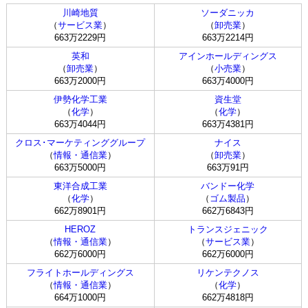
川崎地質
ソーダニッカ
（
サービス業
）
（
卸売業
）
663万2229円
663万2214円
英和
アインホールディングス
（
卸売業
）
（
小売業
）
663万2000円
663万4000円
伊勢化学工業
資生堂
（
化学
）
（
化学
）
663万4044円
663万4381円
クロス･マーケティンググループ
ナイス
（
情報・通信業
）
（
卸売業
）
663万5000円
663万91円
東洋合成工業
バンドー化学
（
化学
）
（
ゴム製品
）
662万8901円
662万6843円
HEROZ
トランスジェニック
（
情報・通信業
）
（
サービス業
）
662万6000円
662万6000円
フライトホールディングス
リケンテクノス
（
情報・通信業
）
（
化学
）
664万1000円
662万4818円