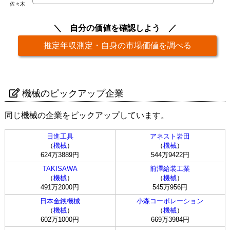
佐々木
自分の価値を確認しよう
推定年収測定・自身の市場価値を調べる
機械のピックアップ企業
同じ機械の企業をピックアップしています。
日進工具
アネスト岩田
（
機械
）
（
機械
）
624万3889円
544万9422円
TAKISAWA
前澤給装工業
（
機械
）
（
機械
）
491万2000円
545万956円
日本金銭機械
小森コーポレーション
（
機械
）
（
機械
）
602万1000円
669万3984円