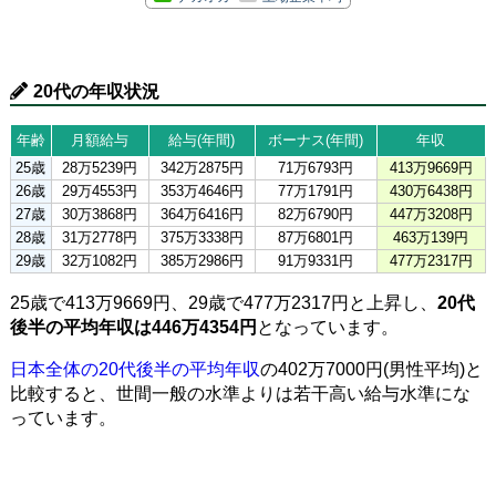
20代の年収状況
年齢
月額給与
給与(年間)
ボーナス(年間)
年収
25歳
28万5239円
342万2875円
71万6793円
413万9669円
26歳
29万4553円
353万4646円
77万1791円
430万6438円
27歳
30万3868円
364万6416円
82万6790円
447万3208円
28歳
31万2778円
375万3338円
87万6801円
463万139円
29歳
32万1082円
385万2986円
91万9331円
477万2317円
25歳で413万9669円、29歳で477万2317円と上昇し、
20代
後半の平均年収は446万4354円
となっています。
日本全体の20代後半の平均年収
の402万7000円(男性平均)と
比較すると、世間一般の水準よりは若干高い給与水準にな
っています。