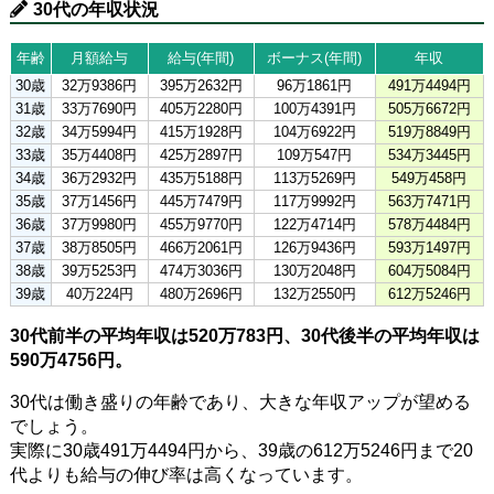
30代の年収状況
年齢
月額給与
給与(年間)
ボーナス(年間)
年収
30歳
32万9386円
395万2632円
96万1861円
491万4494円
31歳
33万7690円
405万2280円
100万4391円
505万6672円
32歳
34万5994円
415万1928円
104万6922円
519万8849円
33歳
35万4408円
425万2897円
109万547円
534万3445円
34歳
36万2932円
435万5188円
113万5269円
549万458円
35歳
37万1456円
445万7479円
117万9992円
563万7471円
36歳
37万9980円
455万9770円
122万4714円
578万4484円
37歳
38万8505円
466万2061円
126万9436円
593万1497円
38歳
39万5253円
474万3036円
130万2048円
604万5084円
39歳
40万224円
480万2696円
132万2550円
612万5246円
30代前半の平均年収は520万783円、30代後半の平均年収は
590万4756円。
30代は働き盛りの年齢であり、大きな年収アップが望める
でしょう。
実際に30歳491万4494円から、39歳の612万5246円まで20
代よりも給与の伸び率は高くなっています。