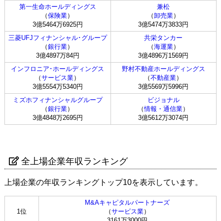
第一生命ホールディングス
兼松
（
保険業
）
（
卸売業
）
3億5464万6925円
3億5474万3833円
三菱UFJフィナンシャル･グループ
共栄タンカー
（
銀行業
）
（
海運業
）
3億4897万84円
3億4896万1569円
インフロニア･ホールディングス
野村不動産ホールディングス
（
サービス業
）
（
不動産業
）
3億5554万5340円
3億5569万5996円
ミズホフィナンシャルグループ
ビジョナル
（
銀行業
）
（
情報・通信業
）
3億4848万2695円
3億5612万3074円
全上場企業年収ランキング
上場企業の年収ランキングトップ10を表示しています。
M&Aキャピタルパートナーズ
1位
（
サービス業
）
3161万3000円