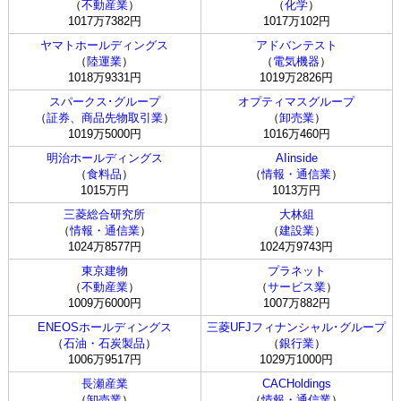
（
不動産業
）
（
化学
）
1017万7382円
1017万102円
ヤマトホールディングス
アドバンテスト
（
陸運業
）
（
電気機器
）
1018万9331円
1019万2826円
スパークス･グループ
オプティマスグループ
（
証券、商品先物取引業
）
（
卸売業
）
1019万5000円
1016万460円
明治ホールディングス
AIinside
（
食料品
）
（
情報・通信業
）
1015万円
1013万円
三菱総合研究所
大林組
（
情報・通信業
）
（
建設業
）
1024万8577円
1024万9743円
東京建物
プラネット
（
不動産業
）
（
サービス業
）
1009万6000円
1007万882円
ENEOSホールディングス
三菱UFJフィナンシャル･グループ
（
石油・石炭製品
）
（
銀行業
）
1006万9517円
1029万1000円
長瀬産業
CACHoldings
（
卸売業
）
（
情報・通信業
）