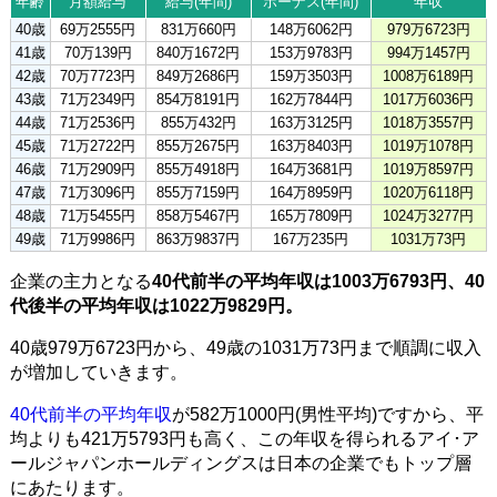
年齢
月額給与
給与(年間)
ボーナス(年間)
年収
40歳
69万2555円
831万660円
148万6062円
979万6723円
41歳
70万139円
840万1672円
153万9783円
994万1457円
42歳
70万7723円
849万2686円
159万3503円
1008万6189円
43歳
71万2349円
854万8191円
162万7844円
1017万6036円
44歳
71万2536円
855万432円
163万3125円
1018万3557円
45歳
71万2722円
855万2675円
163万8403円
1019万1078円
46歳
71万2909円
855万4918円
164万3681円
1019万8597円
47歳
71万3096円
855万7159円
164万8959円
1020万6118円
48歳
71万5455円
858万5467円
165万7809円
1024万3277円
49歳
71万9986円
863万9837円
167万235円
1031万73円
企業の主力となる
40代前半の平均年収は1003万6793円、40
代後半の平均年収は1022万9829円。
40歳979万6723円から、49歳の1031万73円まで順調に収入
が増加していきます。
40代前半の平均年収
が582万1000円(男性平均)ですから、平
均よりも421万5793円も高く、この年収を得られるアイ･ア
ールジャパンホールディングスは日本の企業でもトップ層
にあたります。