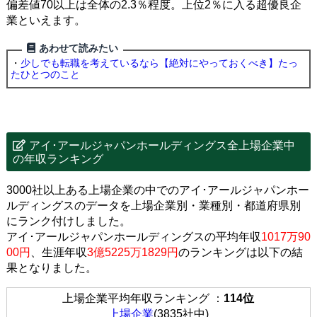
偏差値70以上は全体の2.3％程度。上位2％に入る超優良企
業といえます。
あわせて読みたい
・
少しでも転職を考えているなら【絶対にやっておくべき】たっ
たひとつのこと
アイ･アールジャパンホールディングス全上場企業中
の年収ランキング
3000社以上ある上場企業の中でのアイ･アールジャパンホー
ルディングスのデータを上場企業別・業種別・都道府県別
にランク付けしました。
アイ･アールジャパンホールディングスの平均年収
1017万90
00円
、生涯年収
3億5225万1829円
のランキングは以下の結
果となりました。
上場企業平均年収ランキング ：
114位
上場企業
(3835社中)