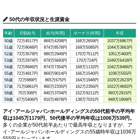
50代の年収状況と生涯賃金
年齢
月額給与
給与(年間)
ボーナス(年間)
年収
50歳
72万4517円
869万4208円
168万2659円
1037万6867円
51歳
72万9048円
874万8578円
169万5085円
1044万3663円
52歳
73万3579円
880万2949円
170万7511円
1051万460円
53歳
73万2974円
879万5693円
170万724円
1049万6418円
54歳
72万8946円
874万7354円
168万1132円
1042万8486円
55歳
72万4917円
869万9014円
166万1540円
1036万555円
56歳
72万889円
865万675円
164万1948円
1029万2623円
57歳
71万6861円
860万2335円
162万2356円
1022万4692円
58歳
70万308円
840万3704円
152万9211円
993万2915円
59歳
67万5406円
810万4878円
138万7031円
949万1909円
アイ･アールジャパンホールディングスの50代前半の平均年
収は1045万1179円、50代後半の平均年収は1006万539円。
多くの企業が50代前半あたりで最高年収となりますが、ア
イ･アールジャパンホールディングスの55歳時年収は1036万
555円となっています。