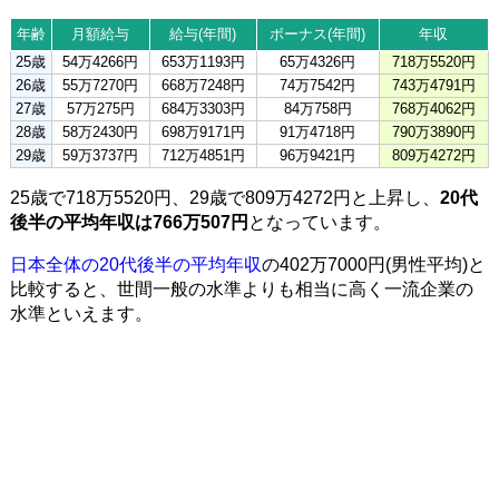
年齢
月額給与
給与(年間)
ボーナス(年間)
年収
25歳
54万4266円
653万1193円
65万4326円
718万5520円
26歳
55万7270円
668万7248円
74万7542円
743万4791円
27歳
57万275円
684万3303円
84万758円
768万4062円
28歳
58万2430円
698万9171円
91万4718円
790万3890円
29歳
59万3737円
712万4851円
96万9421円
809万4272円
25歳で718万5520円、29歳で809万4272円と上昇し、
20代
後半の平均年収は766万507円
となっています。
日本全体の20代後半の平均年収
の402万7000円(男性平均)と
比較すると、世間一般の水準よりも相当に高く一流企業の
水準といえます。