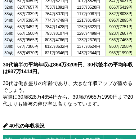
31歳
61万6350円
739万6211円
107万8825円
847万5037円
32歳
62万7657円
753万1891円
113万3528円
866万5419円
33歳
63万7339円
764万8070円
117万9967円
882万8038円
34歳
64万5395円
774万4749円
121万8145円
896万2895円
35歳
65万3452円
784万1428円
125万6322円
909万7751円
36歳
66万1508円
793万8107円
129万4499円
923万2607円
37歳
66万9565円
803万4786円
133万2676円
936万7463円
38歳
67万7386円
812万8632円
137万8624円
950万7258円
39歳
68万4970円
821万9646円
143万2344円
965万1990円
30代前半の平均年収は864万3209円、30代後半の平均年収
は937万1414円。
30代は働き盛りの年齢であり、大きな年収アップが望める
でしょう。
実際に30歳828万4654円から、39歳の965万1990円まで20
代よりも給与の伸び率は高くなっています。
40代の年収状況