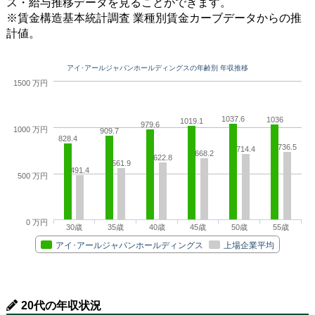
ス・給与推移データを見ることができます。
※賃金構造基本統計調査 業種別賃金カーブデータからの推
計値。
アイ･アールジャパンホールディングスの年齢別 年収推移
1500 万円
1037.6
1036
1019.1
979.6
1000 万円
909.7
828.4
736.5
714.4
668.2
622.8
561.9
491.4
500 万円
0 万円
30歳
35歳
40歳
45歳
50歳
55歳
アイ･アールジャパンホールディングス
上場企業平均
20代の年収状況