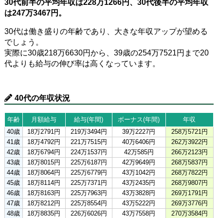
30代前半の平均年収は228万1266円、30代後半の平均年収
は247万3467円。
30代は働き盛りの年齢であり、大きな年収アップが望める
でしょう。
実際に30歳218万6630円から、39歳の254万7521円まで20
代よりも給与の伸び率は高くなっています。
40代の年収状況
年齢
月額給与
給与(年間)
ボーナス(年間)
年収
40歳
18万2791円
219万3494円
39万2227円
258万5721円
41歳
18万4792円
221万7515円
40万6406円
262万3922円
42歳
18万6794円
224万1537円
42万585円
266万2123円
43歳
18万8015円
225万6187円
42万9649円
268万5837円
44歳
18万8064円
225万6779円
43万1042円
268万7822円
45歳
18万8114円
225万7371円
43万2435円
268万9807円
46歳
18万8163円
225万7963円
43万3828円
269万1791円
47歳
18万8212円
225万8554円
43万5222円
269万3776円
48歳
18万8835円
226万6026円
43万7558円
270万3584円