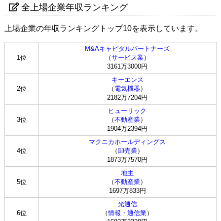
全上場企業年収ランキング
上場企業の年収ランキングトップ10を表示しています。
M&Aキャピタルパートナーズ
1位
（
サービス業
）
3161万3000円
キーエンス
2位
（
電気機器
）
2182万7204円
ヒューリック
3位
（
不動産業
）
1904万2394円
マクニカホールディングス
4位
（
卸売業
）
1873万7570円
地主
5位
（
不動産業
）
1697万833円
光通信
6位
（
情報・通信業
）