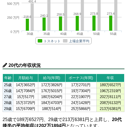
491.4
500 万円
273.8
273.4
268.9
258.5
240.1
218.6
250 万円
0 万円
30歳
35歳
40歳
45歳
50歳
55歳
トスネット
上場企業平均
20代の年収状況
年齢
月額給与
給与(年間)
ボーナス(年間)
年収
25歳
14万3652円
172万3826円
17万2701円
189万6527円
26歳
14万7084円
176万5015円
19万7304円
196万2319円
27歳
15万517円
180万6204円
22万1907円
202万8111円
28歳
15万3725円
184万4703円
24万1428円
208万6132円
29歳
15万6709円
188万514円
25万5866円
213万6381円
25歳で189万6527円、29歳で213万6381円と上昇し、
20代
後半の平均年収は202万1894円
となっています。