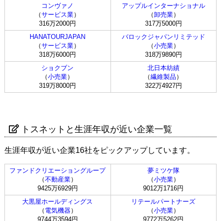
コンヴァノ
アップルインターナショナル
（
サービス業
）
（
卸売業
）
316万2000円
317万5000円
HANATOURJAPAN
バロックジャパンリミテッド
（
サービス業
）
（
小売業
）
318万6000円
318万9890円
ショクブン
北日本紡績
（
小売業
）
（
繊維製品
）
319万8000円
322万4927円
トスネットと生涯年収が近い企業一覧
生涯年収が近い企業16社をピックアップしています。
ファンドクリエーショングループ
夢ミツケ隊
（
不動産業
）
（
小売業
）
9425万6929円
9012万1716円
大黒屋ホールディングス
リテールパートナーズ
（
電気機器
）
（
小売業
）
9744万3594円
9772万5262円