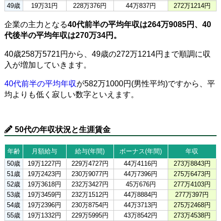
49歳
19万31円
228万376円
44万837円
272万1214円
企業の主力となる
40代前半の平均年収は264万9085円、40
代後半の平均年収は270万34円。
40歳258万5721円から、49歳の272万1214円まで順調に収
入が増加していきます。
40代前半の平均年収
が582万1000円(男性平均)ですから、平
均よりも低く寂しい数字といえます。
50代の年収状況と生涯賃金
年齢
月額給与
給与(年間)
ボーナス(年間)
年収
50歳
19万1227円
229万4727円
44万4116円
273万8843円
51歳
19万2423円
230万9077円
44万7396円
275万6473円
52歳
19万3618円
232万3427円
45万676円
277万4103円
53歳
19万3459円
232万1512円
44万8884円
277万397円
54歳
19万2396円
230万8754円
44万3713円
275万2468円
55歳
19万1332円
229万5995円
43万8542円
273万4538円