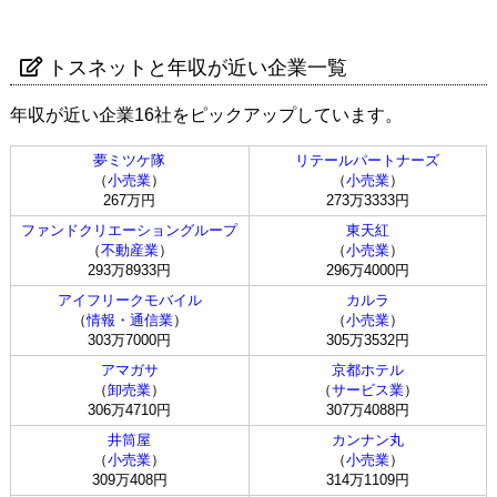
トスネットと年収が近い企業一覧
年収が近い企業16社をピックアップしています。
夢ミツケ隊
リテールパートナーズ
（
小売業
）
（
小売業
）
267万円
273万3333円
ファンドクリエーショングループ
東天紅
（
不動産業
）
（
小売業
）
293万8933円
296万4000円
アイフリークモバイル
カルラ
（
情報・通信業
）
（
小売業
）
303万7000円
305万3532円
アマガサ
京都ホテル
（
卸売業
）
（
サービス業
）
306万4710円
307万4088円
井筒屋
カンナン丸
（
小売業
）
（
小売業
）
309万408円
314万1109円