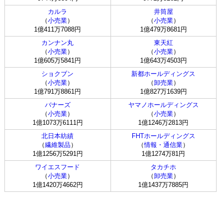
カルラ
井筒屋
（
小売業
）
（
小売業
）
1億411万7088円
1億479万8681円
カンナン丸
東天紅
（
小売業
）
（
小売業
）
1億605万5841円
1億643万4503円
ショクブン
新都ホールディングス
（
小売業
）
（
卸売業
）
1億791万8861円
1億827万1639円
バナーズ
ヤマノホールディングス
（
小売業
）
（
小売業
）
1億1073万6111円
1億1246万2813円
北日本紡績
FHTホールディングス
（
繊維製品
）
（
情報・通信業
）
1億1256万5291円
1億1274万81円
ワイエスフード
タカチホ
（
小売業
）
（
卸売業
）
1億1420万4662円
1億1437万7885円