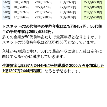
56歳
19万269円
228万3237円
43万3371円
271万6608円
57歳
18万9206円
227万478円
42万8200円
269万8679円
58歳
18万4837円
221万8052円
40万3616円
262万1668円
59歳
17万8265円
213万9180円
36万6089円
250万5270円
トスネットの50代前半の平均年収は275万8457円、50代後
半の平均年収は265万5352円。
多くの企業が50代前半あたりで最高年収となりますが、ト
スネットの55歳時年収は273万4538円となっています。
入社から順調に伸び、50代で最高年収に達した後は定年に
向けてゆるやかに減少していきます。
生涯賃金は9297万2444円に平均退職金2000万円を加算した
1億1297万2444円程度
になると予想されます。