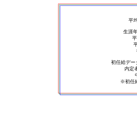
平
生涯
平
初任給デー
内定者
※初任