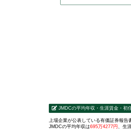
JMDCの平均年収・生涯賃金・初
上場企業が公表している有価証券報告書
JMDCの平均年収は
695万4277円
、生