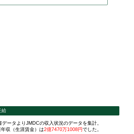
任給
データよりJMDCの収入状況のデータを集計。
涯年収（生涯賃金）は
2億7470万1008円
でした。