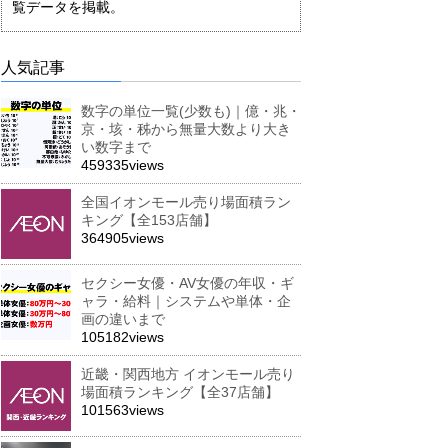
覧データを掲載。
人気記事
数字の単位一覧(少数も)｜億・兆・
京・垓・秭から無量大数より大き
い数字まで
459335views
全国イオンモール売り場面積ラン
キング【全153店舗】
364905views
セクシー女優・AV女優の年収・ギ
ャラ・給料｜システムや単体・企
画の違いまで
105182views
近畿・関西地方 イオンモール売り
場面積ランキング【全37店舗】
101563views