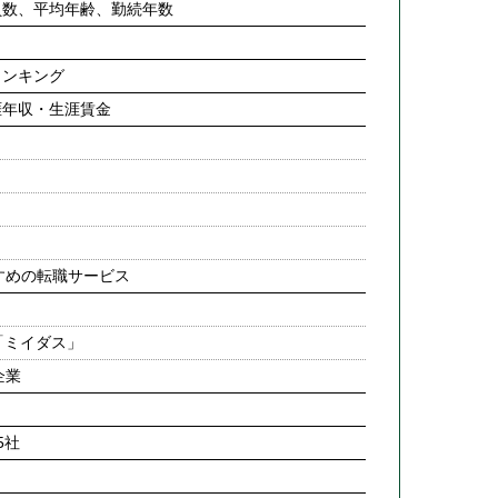
員数、平均年齢、勤続年数
ランキング
涯年収・生涯賃金
すめの転職サービス
「ミイダス」
企業
5社