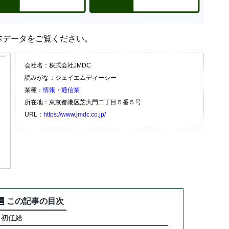
基本データをご覧ください。
会社名：株式会社JMDC
読みがな：ジェイエムディーシー
業種：
情報・通信業
所在地：東京都港区芝大門二丁目５番５号
URL：
https://www.jmdc.co.jp/
この記事の目次
・初任給