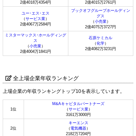
2億4018万4354円
2億4015万2761円
ブックオフグループホールディン
ユー･エス･エス
グス
（
サービス業
）
（
小売業
）
2億4067万2584円
2億4075万3727円
ミスターマックス･ホールディング
石原ケミカル
ス
（
化学
）
（
小売業
）
2億4082万3231円
2億4004万1841円
全上場企業年収ランキング
上場企業の年収ランキングトップ10を表示しています。
M&Aキャピタルパートナーズ
1位
（
サービス業
）
3161万3000円
キーエンス
2位
（
電気機器
）
2182万7204円