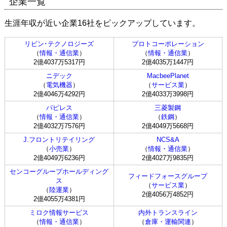
企業一覧
生涯年収が近い企業16社をピックアップしています。
リビン･テクノロジーズ
プロトコーポレーション
（
情報・通信業
）
（
情報・通信業
）
2億4037万5317円
2億4035万1447円
ニデック
MacbeePlanet
（
電気機器
）
（
サービス業
）
2億4046万4292円
2億4033万3998円
パピレス
三菱製鋼
（
情報・通信業
）
（
鉄鋼
）
2億4032万7576円
2億4049万5668円
J.フロントリテイリング
NCS&A
（
小売業
）
（
情報・通信業
）
2億4049万6236円
2億4027万9835円
センコーグループホールディング
フィードフォースグループ
ス
（
サービス業
）
（
陸運業
）
2億4056万4852円
2億4055万4381円
ミロク情報サービス
内外トランスライン
（
情報・通信業
）
（
倉庫・運輸関連
）