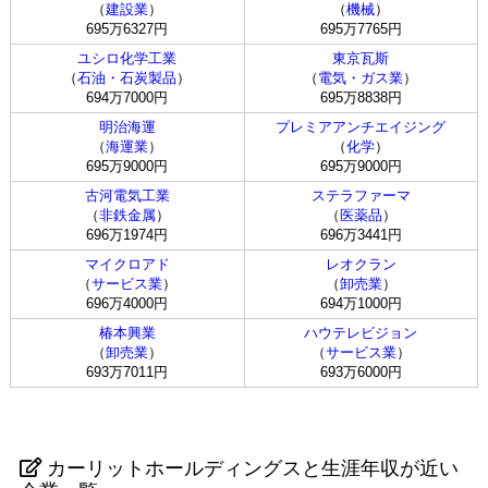
（
建設業
）
（
機械
）
695万6327円
695万7765円
ユシロ化学工業
東京瓦斯
（
石油・石炭製品
）
（
電気・ガス業
）
694万7000円
695万8838円
明治海運
プレミアアンチエイジング
（
海運業
）
（
化学
）
695万9000円
695万9000円
古河電気工業
ステラファーマ
（
非鉄金属
）
（
医薬品
）
696万1974円
696万3441円
マイクロアド
レオクラン
（
サービス業
）
（
卸売業
）
696万4000円
694万1000円
椿本興業
ハウテレビジョン
（
卸売業
）
（
サービス業
）
693万7011円
693万6000円
カーリットホールディングスと生涯年収が近い