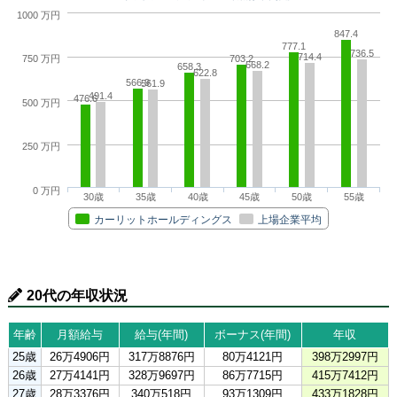
1000 万円
847.4
777.1
736.5
714.4
703.2
750 万円
668.2
658.3
622.8
566.9
561.9
491.4
476.6
500 万円
250 万円
0 万円
30歳
35歳
40歳
45歳
50歳
55歳
カーリットホールディングス
上場企業平均
20代の年収状況
年齢
月額給与
給与(年間)
ボーナス(年間)
年収
25歳
26万4906円
317万8876円
80万4121円
398万2997円
26歳
27万4141円
328万9697円
86万7715円
415万7412円
27歳
28万3376円
340万518円
93万1309円
433万1828円