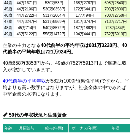
44歳
44万1671円
530万53円
168万2787円
698万2840円
45歳
44万2196円
530万6358円
172万6441円
703万2800円
46歳
44万2722円
531万2664円
177万94円
708万2758円
47歳
44万3247円
531万8969円
181万3747円
713万2717円
48歳
45万714円
540万8572円
187万1862円
728万434円
49歳
46万5122円
558万1472円
194万4441円
752万5913円
企業の主力となる
40代前半の平均年収は681万3220円、40
代後半の平均年収は721万924円。
40歳658万3853円から、49歳の752万5913円まで順調に収
入が増加していきます。
40代前半の平均年収
が582万1000円(男性平均)ですから、平
均よりも高い数字にはなりますが、社会全体の中でみれば
中堅企業の水準になります。
50代の年収状況と生涯賃金
年齢
月額給与
給与(年間)
ボーナス(年間)
年収