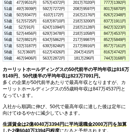
50歳
47万9531円
575万4372円
201万7020円
777万1392円
51歳
49万3939円
592万7272円
208万9597円
801万6870円
52歳
50万8347円
610万172円
216万2176円
826万2348円
53歳
51万5725円
618万8710円
218万3200円
837万1911円
54歳
52万91円
624万1094円
218万2128円
842万3223円
55歳
52万4456円
629万3478円
218万1058円
847万4537円
56歳
52万8821円
634万5862円
217万9987円
852万5849円
57歳
53万3187円
639万8246円
217万8916円
857万7161円
58歳
51万360円
612万4326円
204万415円
816万4742円
59歳
46万9406円
563万2872円
181万296円
744万3168円
カーリットホールディングスの50代前半の平均年収は816万
9149円、50代後半の平均年収は823万7091円。
多くの企業が50代前半あたりで最高年収となりますが、カ
ーリットホールディングスの55歳時年収は847万4537円と
なっています。
入社から順調に伸び、50代で最高年収に達した後は定年に
向けてゆるやかに減少していきます。
生涯賃金は2億4040万3394円に平均退職金2000万円を加算
した2億6040万3394円程度
になると予想されます。