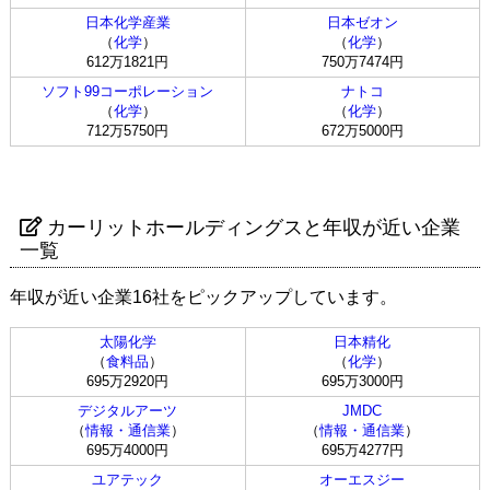
日本化学産業
日本ゼオン
（
化学
）
（
化学
）
612万1821円
750万7474円
ソフト99コーポレーション
ナトコ
（
化学
）
（
化学
）
712万5750円
672万5000円
カーリットホールディングスと年収が近い企業
一覧
年収が近い企業16社をピックアップしています。
太陽化学
日本精化
（
食料品
）
（
化学
）
695万2920円
695万3000円
デジタルアーツ
JMDC
（
情報・通信業
）
（
情報・通信業
）
695万4000円
695万4277円
ユアテック
オーエスジー