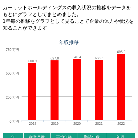
カーリットホールディングスの収入状況の推移をデータを
もとにグラフとしてまとめました。
1年毎の推移をグラフとして見ることで企業の体力や状況を
知ることができます
年収推移
750 万円
695.2
640.4
633.2
627.8
600.9
500 万円
250 万円
0 万円
2018
2019
2020
2021
2022
年
従業員数
平均年齢
勤続年数
年収