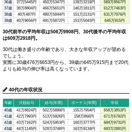
36歳
37万5445円
450万5347円
139万3219円
589万8567円
37歳
38万8804円
466万5651円
146万1811円
612万7463円
38歳
40万487円
480万5844円
151万2131円
631万7976円
39歳
40万9656円
491万5872円
153万5043円
645万915円
30代前半の平均年収は506万9908円、30代後半の平均年収
は609万2918円。
30代は働き盛りの年齢であり、大きな年収アップが望める
でしょう。
実際に30歳476万6653円から、39歳の645万915円まで20代
よりも給与の伸び率は高くなっています。
40代の年収状況
年齢
月額給与
給与(年間)
ボーナス(年間)
年収
40歳
41万8824円
502万5899円
155万7954円
658万3853円
41歳
42万7993円
513万5926円
158万866円
671万6792円
42歳
43万7162円
524万5953円
160万3777円
684万9731円
43歳
44万1145円
529万3748円
163万9134円
693万2881円