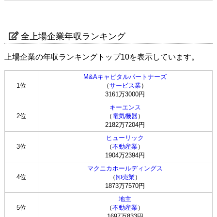
全上場企業年収ランキング
上場企業の年収ランキングトップ10を表示しています。
M&Aキャピタルパートナーズ
1位
（
サービス業
）
3161万3000円
キーエンス
2位
（
電気機器
）
2182万7204円
ヒューリック
3位
（
不動産業
）
1904万2394円
マクニカホールディングス
4位
（
卸売業
）
1873万7570円
地主
5位
（
不動産業
）
1697万833円