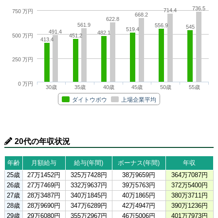
736.5
714.4
750 万円
668.2
622.8
561.9
556.9
545
519.4
491.4
482.1
500 万円
451.2
413.4
250 万円
0 万円
30歳
35歳
40歳
45歳
50歳
55歳
ダイトウボウ
上場企業平均
20代の年収状況
年齢
月額給与
給与(年間)
ボーナス(年間)
年収
25歳
27万1452円
325万7428円
38万9659円
364万7087円
26歳
27万7469円
332万9637円
39万5763円
372万5400円
27歳
28万3487円
340万1845円
40万1865円
380万3711円
28歳
28万9690円
347万6289円
42万4947円
390万1236円
29歳
29万6080円
355万2967円
46万5006円
401万7973円