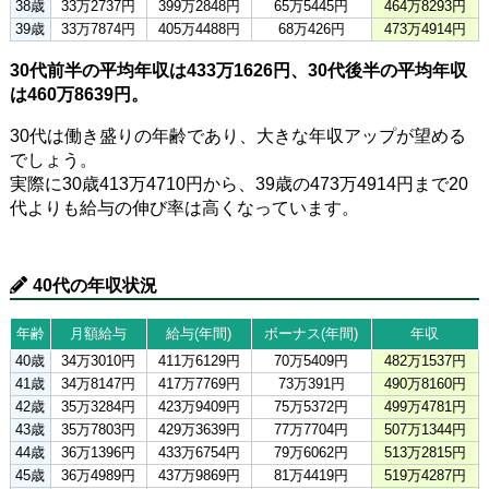
38歳
33万2737円
399万2848円
65万5445円
464万8293円
39歳
33万7874円
405万4488円
68万426円
473万4914円
30代前半の平均年収は433万1626円、30代後半の平均年収
は460万8639円。
30代は働き盛りの年齢であり、大きな年収アップが望める
でしょう。
実際に30歳413万4710円から、39歳の473万4914円まで20
代よりも給与の伸び率は高くなっています。
40代の年収状況
年齢
月額給与
給与(年間)
ボーナス(年間)
年収
40歳
34万3010円
411万6129円
70万5409円
482万1537円
41歳
34万8147円
417万7769円
73万391円
490万8160円
42歳
35万3284円
423万9409円
75万5372円
499万4781円
43歳
35万7803円
429万3639円
77万7704円
507万1344円
44歳
36万1396円
433万6754円
79万6062円
513万2815円
45歳
36万4989円
437万9869円
81万4419円
519万4287円