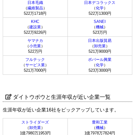
日本毛織
日本デコラックス
（
繊維製品
）
（
化学
）
522万1718円
522万1300円
KHC
SANEI
（
建設業
）
（
機械
）
522万9226円
523万円
ヤマナカ
日本出版貿易
（
小売業
）
（
卸売業
）
522万円
521万9000円
フルテック
ポバール興業
（
サービス業
）
（
化学
）
521万7000円
523万3000円
ダイトウボウと生涯年収が近い企業一覧
生涯年収が近い企業16社をピックアップしています。
ストライダーズ
豊和工業
（
卸売業
）
（
機械
）
1億7980万1953円
1億7978万7824円