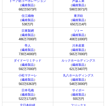
トーア紡コーポレーション
芦森工業
（
繊維製品
）
（
繊維製品
）
682万5073円
599万3071円
住江織物
東洋紡
（
繊維製品
）
（
繊維製品
）
538万円
650万214円
日東製網
ソトー
（
繊維製品
）
（
繊維製品
）
486万7000円
408万1000円
帝人
川本産業
（
繊維製品
）
（
繊維製品
）
739万4000円
565万7000円
ダイドーリミテッド
ルックホールディングス
（
繊維製品
）
（
繊維製品
）
592万7000円
621万3407円
小松マテーレ
丸八ホールディングス
（
繊維製品
）
（
繊維製品
）
563万6363円
548万3000円
日本毛織
サイボー
（
繊維製品
）
（
繊維製品
）
522万1718円
555万円
北日本紡績
フジックス