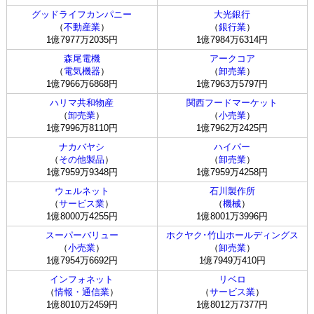
グッドライフカンパニー
大光銀行
（
不動産業
）
（
銀行業
）
1億7977万2035円
1億7984万6314円
森尾電機
アークコア
（
電気機器
）
（
卸売業
）
1億7966万6868円
1億7963万5797円
ハリマ共和物産
関西フードマーケット
（
卸売業
）
（
小売業
）
1億7996万8110円
1億7962万2425円
ナカバヤシ
ハイパー
（
その他製品
）
（
卸売業
）
1億7959万9348円
1億7959万4258円
ウェルネット
石川製作所
（
サービス業
）
（
機械
）
1億8000万4255円
1億8001万3996円
スーパーバリュー
ホクヤク･竹山ホールディングス
（
小売業
）
（
卸売業
）
1億7954万6692円
1億7949万410円
インフォネット
リベロ
（
情報・通信業
）
（
サービス業
）
1億8010万2459円
1億8012万7377円