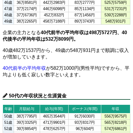
46歳
36万8581円
442万2983円
83万2777円
525万5759円
47歳
37万2174円
446万6098円
85万1134円
531万7231円
48歳
37万6736円
452万832円
87万1456円
539万2288円
49歳
38万2265円
458万7188円
89万3743円
548万931円
企業の主力となる
40代前半の平均年収は498万5727円、40
代後半の平均年収は532万8099円。
40歳482万1537円から、49歳の548万931円まで順調に収入
が増加していきます。
40代前半の平均年収
が582万1000円(男性平均)ですから、平
均よりも低く寂しい数字といえます。
50代の年収状況と生涯賃金
年齢
月額給与
給与(年間)
ボーナス(年間)
年収
50歳
38万7795円
465万3544円
91万6030円
556万9575円
51歳
39万3325円
471万9901円
93万8317円
565万8218円
52歳
39万8854円
478万6257円
96万604円
574万6861円