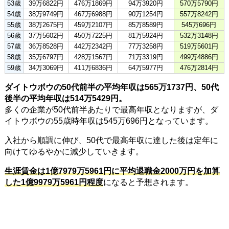
53歳
39万6822円
476万1869円
94万3920円
570万5790円
54歳
38万9749円
467万6988円
90万1254円
557万8242円
55歳
38万2675円
459万2107円
85万8589円
545万696円
56歳
37万5602円
450万7225円
81万5924円
532万3148円
57歳
36万8528円
442万2342円
77万3258円
519万5601円
58歳
35万6797円
428万1567円
71万3319円
499万4886円
59歳
34万3069円
411万6836円
64万5977円
476万2814円
ダイトウボウの50代前半の平均年収は565万1737円、50代
後半の平均年収は514万5429円。
多くの企業が50代前半あたりで最高年収となりますが、ダ
イトウボウの55歳時年収は545万696円となっています。
入社から順調に伸び、50代で最高年収に達した後は定年に
向けてゆるやかに減少していきます。
生涯賃金は1億7979万5961円に平均退職金2000万円を加算
した1億9979万5961円程度
になると予想されます。