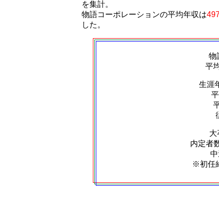
を集計。
物語コーポレーションの平均年収は
49
した。
物
平
生涯
平
大
内定者数：
中
※初任