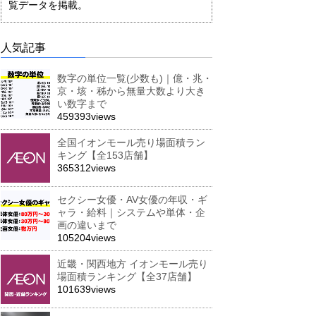
覧データを掲載。
人気記事
数字の単位一覧(少数も)｜億・兆・
京・垓・秭から無量大数より大き
い数字まで
459393views
全国イオンモール売り場面積ラン
キング【全153店舗】
365312views
セクシー女優・AV女優の年収・ギ
ャラ・給料｜システムや単体・企
画の違いまで
105204views
近畿・関西地方 イオンモール売り
場面積ランキング【全37店舗】
101639views