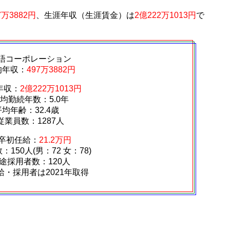
7万3882円
、生涯年収（生涯賃金）は
2億222万1013円
で
語コーポレーション
均年収：
497万3882円
年収：
2億222万1013円
均勤続年数：5.0年
平均年齢：32.4歳
従業員数：1287人
卒初任給：
21.2万円
150人(男：72 女：78)
途採用者数：120人
給・採用者は2021年取得