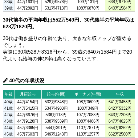
38歳
44万1631円
529万9578円
109万131円
638万9710円
39歳
44万2892円
531万4713円
108万6870円
640万1584円
30代前半の平均年収は552万549円、30代後半の平均年収は
623万1820円。
30代は働き盛りの年齢であり、大きな年収アップが望める
でしょう。
実際に30歳528万8316円から、39歳の640万1584円まで20
代よりも給与の伸び率は高くなっています。
40代の年収状況
年齢
月額給与
給与(年間)
ボーナス(年間)
年収
40歳
44万4154円
532万9848円
108万3609円
641万3458円
41歳
44万5415円
534万4983円
108万349円
642万5332円
42歳
44万6676円
536万118円
107万7088円
643万7206円
43歳
44万9128円
538万9539円
108万4486円
647万4025円
44歳
45万3365円
544万391円
110万7871円
654万8262円
45歳
45万7603円
549万1243円
113万1257円
662万2500円