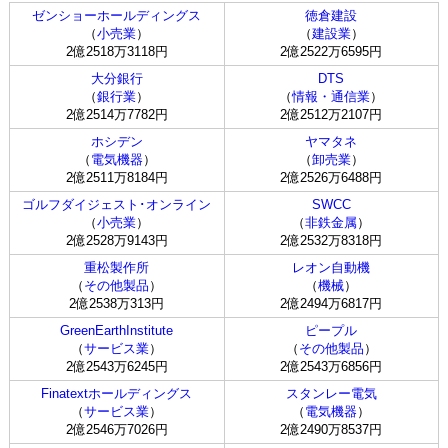
ゼンショーホールディングス
徳倉建設
（
小売業
）
（
建設業
）
2億2518万3118円
2億2522万6595円
大分銀行
DTS
（
銀行業
）
（
情報・通信業
）
2億2514万7782円
2億2512万2107円
ホシデン
ヤマタネ
（
電気機器
）
（
卸売業
）
2億2511万8184円
2億2526万6488円
ゴルフダイジェスト･オンライン
SWCC
（
小売業
）
（
非鉄金属
）
2億2528万9143円
2億2532万8318円
重松製作所
レオン自動機
（
その他製品
）
（
機械
）
2億2538万313円
2億2494万6817円
GreenEarthInstitute
ピープル
（
サービス業
）
（
その他製品
）
2億2543万6245円
2億2543万6856円
Finatextホールディングス
スタンレー電気
（
サービス業
）
（
電気機器
）
2億2546万7026円
2億2490万8537円