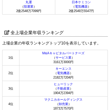
丸運
日本ケミコン
（
陸運業
）
（
電気機器
）
2億2548万7099円
2億2549万5547円
全上場企業年収ランキング
上場企業の年収ランキングトップ10を表示しています。
M&Aキャピタルパートナーズ
1位
（
サービス業
）
3161万3000円
キーエンス
2位
（
電気機器
）
2182万7204円
ヒューリック
3位
（
不動産業
）
1904万2394円
マクニカホールディングス
4位
（
卸売業
）
1873万7570円