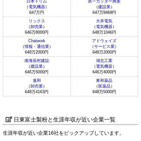
日本トリム
第一カッター興業
（
電気機器
）
（
建設業
）
647万円
647万9469円
リックス
大井電気
（
卸売業
）
（
電気機器
）
646万8000円
648万1046円
Chatwork
アドウェイズ
（
情報・通信業
）
（
サービス業
）
648万2000円
648万2000円
南海辰村建設
湖北工業
（
建設業
）
（
電気機器
）
646万5000円
646万4000円
進和
東和薬品
（
卸売業
）
（
医薬品
）
648万4163円
648万5000円
日東富士製粉と生涯年収が近い企業一覧
生涯年収が近い企業16社をピックアップしています。