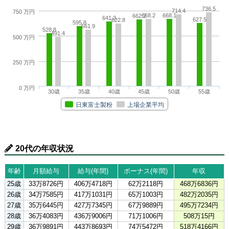
736.5
714.4
750 万円
668.2
668.1
662.2
641.3
627.5
622.8
595.8
561.9
528.8
491.4
500 万円
250 万円
0 万円
30歳
35歳
40歳
45歳
50歳
55歳
日東富士製粉
上場企業平均
20代の年収状況
年齢
月額給与
給与(年間)
ボーナス(年間)
年収
25歳
33万8726円
406万4718円
62万2118円
468万6836円
26歳
34万7585円
417万1031円
65万1003円
482万2035円
27歳
35万6445円
427万7345円
67万9889円
495万7234円
28歳
36万4083円
436万9006円
71万1006円
508万15円
29歳
36万9891円
443万8693円
74万5472円
518万4166円