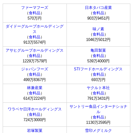
ファーマフーズ
日本タバコ産業
（
食料品
）
（
食料品
）
570万円
903万9451円
ダイドーグループホールディング
味ノ素
ス
（
食料品
）
（
食料品
）
1046万5012円
913万5574円
アサヒグループホールディングス
亀田製菓
（
食料品
）
（
食料品
）
1229万7579円
539万4000円
ジャパンフーズ
STIフードホールディングス
（
食料品
）
（
食料品
）
499万8367円
693万円
林兼産業
ヤクルト本社
（
食料品
）
（
食料品
）
614万2224円
791万3431円
サントリー食品インターナショナ
ワラベヤ日洋ホールディングス
ル
（
食料品
）
（
食料品
）
724万3000円
1130万2595円
岩塚製菓
雪印メグミルク