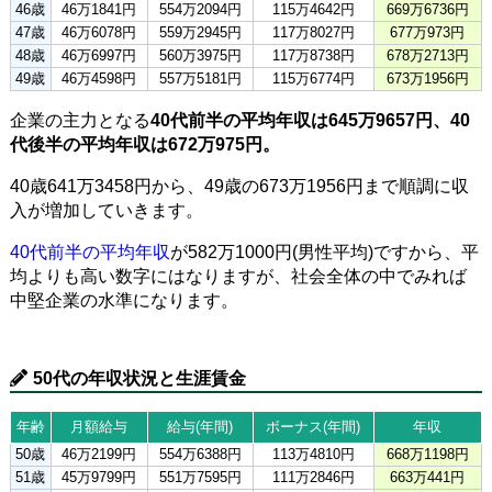
46歳
46万1841円
554万2094円
115万4642円
669万6736円
47歳
46万6078円
559万2945円
117万8027円
677万973円
48歳
46万6997円
560万3975円
117万8738円
678万2713円
49歳
46万4598円
557万5181円
115万6774円
673万1956円
企業の主力となる
40代前半の平均年収は645万9657円、40
代後半の平均年収は672万975円。
40歳641万3458円から、49歳の673万1956円まで順調に収
入が増加していきます。
40代前半の平均年収
が582万1000円(男性平均)ですから、平
均よりも高い数字にはなりますが、社会全体の中でみれば
中堅企業の水準になります。
50代の年収状況と生涯賃金
年齢
月額給与
給与(年間)
ボーナス(年間)
年収
50歳
46万2199円
554万6388円
113万4810円
668万1198円
51歳
45万9799円
551万7595円
111万2846円
663万441円