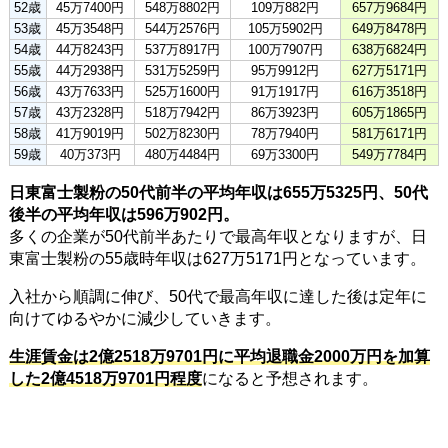
52歳
45万7400円
548万8802円
109万882円
657万9684円
53歳
45万3548円
544万2576円
105万5902円
649万8478円
54歳
44万8243円
537万8917円
100万7907円
638万6824円
55歳
44万2938円
531万5259円
95万9912円
627万5171円
56歳
43万7633円
525万1600円
91万1917円
616万3518円
57歳
43万2328円
518万7942円
86万3923円
605万1865円
58歳
41万9019円
502万8230円
78万7940円
581万6171円
59歳
40万373円
480万4484円
69万3300円
549万7784円
日東富士製粉の50代前半の平均年収は655万5325円、50代
後半の平均年収は596万902円。
多くの企業が50代前半あたりで最高年収となりますが、日
東富士製粉の55歳時年収は627万5171円となっています。
入社から順調に伸び、50代で最高年収に達した後は定年に
向けてゆるやかに減少していきます。
生涯賃金は2億2518万9701円に平均退職金2000万円を加算
した2億4518万9701円程度
になると予想されます。