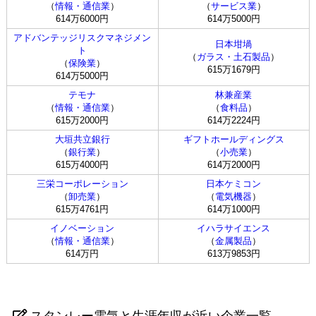
（
情報・通信業
）
（
サービス業
）
614万6000円
614万5000円
アドバンテッジリスクマネジメン
日本坩堝
ト
（
ガラス・土石製品
）
（
保険業
）
615万1679円
614万5000円
テモナ
林兼産業
（
情報・通信業
）
（
食料品
）
615万2000円
614万2224円
大垣共立銀行
ギフトホールディングス
（
銀行業
）
（
小売業
）
615万4000円
614万2000円
三栄コーポレーション
日本ケミコン
（
卸売業
）
（
電気機器
）
615万4761円
614万1000円
イノベーション
イハラサイエンス
（
情報・通信業
）
（
金属製品
）
614万円
613万9853円
スタンレー電気と生涯年収が近い企業一覧