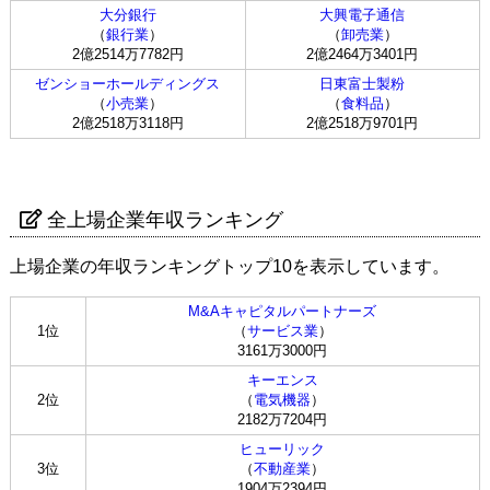
大分銀行
大興電子通信
（
銀行業
）
（
卸売業
）
2億2514万7782円
2億2464万3401円
ゼンショーホールディングス
日東富士製粉
（
小売業
）
（
食料品
）
2億2518万3118円
2億2518万9701円
全上場企業年収ランキング
上場企業の年収ランキングトップ10を表示しています。
M&Aキャピタルパートナーズ
1位
（
サービス業
）
3161万3000円
キーエンス
2位
（
電気機器
）
2182万7204円
ヒューリック
3位
（
不動産業
）
1904万2394円