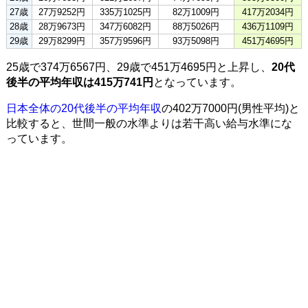
27歳
27万9252円
335万1025円
82万1009円
417万2034円
28歳
28万9673円
347万6082円
88万5026円
436万1109円
29歳
29万8299円
357万9596円
93万5098円
451万4695円
25歳で374万6567円、29歳で451万4695円と上昇し、
20代
後半の平均年収は415万741円
となっています。
日本全体の20代後半の平均年収
の402万7000円(男性平均)と
比較すると、世間一般の水準よりは若干高い給与水準にな
っています。