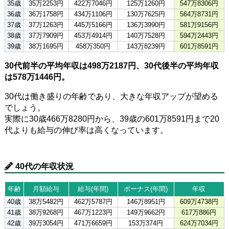
35歳
35万2253円
422万7046円
125万1260円
547万8306円
36歳
36万1758円
434万1106円
130万7625円
564万8731円
37歳
37万1263円
445万5166円
136万3990円
581万9156円
38歳
37万7909円
453万4914円
140万7528円
594万2443円
39歳
38万1695円
458万350円
143万8239円
601万8591円
30代前半の平均年収は498万2187円、30代後半の平均年収
は578万1446円。
30代は働き盛りの年齢であり、大きな年収アップが望める
でしょう。
実際に30歳466万8280円から、39歳の601万8591円まで20
代よりも給与の伸び率は高くなっています。
40代の年収状況
年齢
月額給与
給与(年間)
ボーナス(年間)
年収
40歳
38万5482円
462万5787円
146万8951円
609万4738円
41歳
38万9268円
467万1223円
149万9662円
617万886円
42歳
39万3054円
471万6659円
153万374円
624万7034円