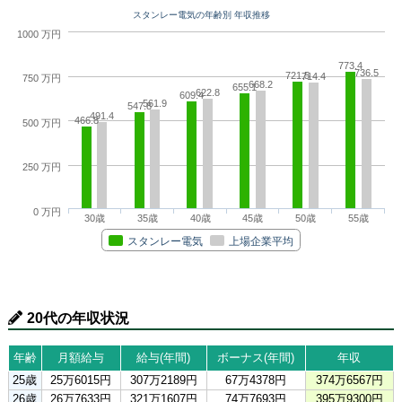
スタンレー電気の年齢別 年収推移
1000 万円
773.4
736.5
721.5
714.4
750 万円
668.2
655.1
622.8
609.4
561.9
547.8
491.4
466.8
500 万円
250 万円
0 万円
30歳
35歳
40歳
45歳
50歳
55歳
スタンレー電気
上場企業平均
20代の年収状況
年齢
月額給与
給与(年間)
ボーナス(年間)
年収
25歳
25万6015円
307万2189円
67万4378円
374万6567円
26歳
26万7633円
321万1607円
74万7693円
395万9300円