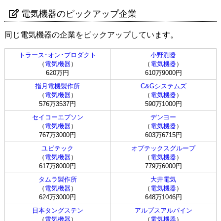
電気機器のピックアップ企業
同じ電気機器の企業をピックアップしています。
トラース･オン･プロダクト
小野測器
（
電気機器
）
（
電気機器
）
620万円
610万9000円
指月電機製作所
C&Gシステムズ
（
電気機器
）
（
電気機器
）
576万3537円
590万1000円
セイコーエプソン
デンヨー
（
電気機器
）
（
電気機器
）
767万3000円
603万6715円
ユビテック
オプテックスグループ
（
電気機器
）
（
電気機器
）
617万8000円
779万6000円
タムラ製作所
大井電気
（
電気機器
）
（
電気機器
）
624万3000円
648万1046円
日本タングステン
アルプスアルパイン
（
電気機器
）
（
電気機器
）