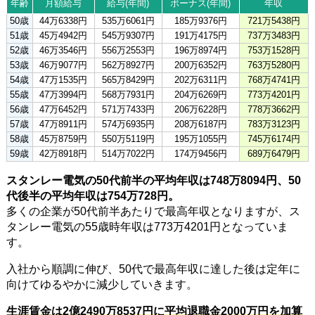
年齢
月額給与
給与(年間)
ボーナス(年間)
年収
50歳
44万6338円
535万6061円
185万9376円
721万5438円
51歳
45万4942円
545万9307円
191万4175円
737万3483円
52歳
46万3546円
556万2553円
196万8974円
753万1528円
53歳
46万9077円
562万8927円
200万6352円
763万5280円
54歳
47万1535円
565万8429円
202万6311円
768万4741円
55歳
47万3994円
568万7931円
204万6269円
773万4201円
56歳
47万6452円
571万7433円
206万6228円
778万3662円
57歳
47万8911円
574万6935円
208万6187円
783万3123円
58歳
45万8759円
550万5119円
195万1055円
745万6174円
59歳
42万8918円
514万7022円
174万9456円
689万6479円
スタンレー電気の50代前半の平均年収は748万8094円、50
代後半の平均年収は754万728円。
多くの企業が50代前半あたりで最高年収となりますが、ス
タンレー電気の55歳時年収は773万4201円となっていま
す。
入社から順調に伸び、50代で最高年収に達した後は定年に
向けてゆるやかに減少していきます。
生涯賃金は2億2490万8537円に平均退職金2000万円を加算