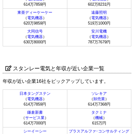
614万7859円
602万8231円
東亜ディーケーケー
遠藤照明
（
電気機器
）
（
電気機器
）
620万9859円
519万1000円
大同信号
安川電機
（
電気機器
）
（
電気機器
）
630万8000円
787万7679円
スタンレー電気と年収が近い企業一覧
年収が近い企業16社をピックアップしています。
日本タングステン
ソレキア
（
電気機器
）
（
卸売業
）
614万7859円
614万7368円
鎌倉新書
タクミナ
（
サービス業
）
（
機械
）
614万7000円
615万円
シーイーシー
プラスアルファ･コンサルティング