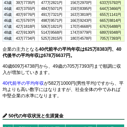
43歳
39万7735円
477万2821円
156万2970円
633万5792円
44歳
40万3755円
484万5071円
159万8395円
644万3466円
45歳
40万9776円
491万7321円
163万3819円
655万1141円
46歳
41万5797円
498万9571円
166万9243円
665万8814円
47歳
42万1818円
506万1821円
170万4668円
676万6488円
48歳
42万9130円
514万9568円
174万9779円
689万9348円
49歳
43万7734円
525万2815円
180万4578円
705万7393円
企業の主力となる
40代前半の平均年収は625万8383円、40
代後半の平均年収は678万6637円。
40歳609万4738円から、49歳の705万7393円まで順調に収
入が増加していきます。
40代前半の平均年収
が582万1000円(男性平均)ですから、平
均よりも高い数字にはなりますが、社会全体の中でみれば
中堅企業の水準になります。
50代の年収状況と生涯賃金