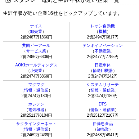
生涯年収が近い企業16社をピックアップしています。
ナイス
レオン自動機
（
卸売業
）
（
機械
）
2億2487万1866円
2億2494万6817円
共同ピーアール
テンポイノベーション
（
サービス業
）
（
不動産業
）
2億2486万6806円
2億2477万7785円
AOKIホールディングス
日産車体
（
小売業
）
（
輸送用機器
）
2億2474万3869円
2億2474万242円
マグマグ
システムリサーチ
（
情報・通信業
）
（
情報・通信業
）
2億2474万180円
2億2474万180円
ホシデン
DTS
（
電気機器
）
（
情報・通信業
）
2億2511万8184円
2億2512万2107円
サクラインターネット
伊藤忠食品
（
情報・通信業
）
（
卸売業
）
2億2469万2439円
2億2468万4941円