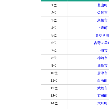
1位
基山町
2位
佐賀市
3位
鳥栖市
4位
上峰町
5位
みやき
6位
吉野ヶ里
7位
小城市
8位
神埼市
9位
鹿島市
10位
唐津市
11位
白石町
12位
武雄市
13位
有田町
14位
大町町