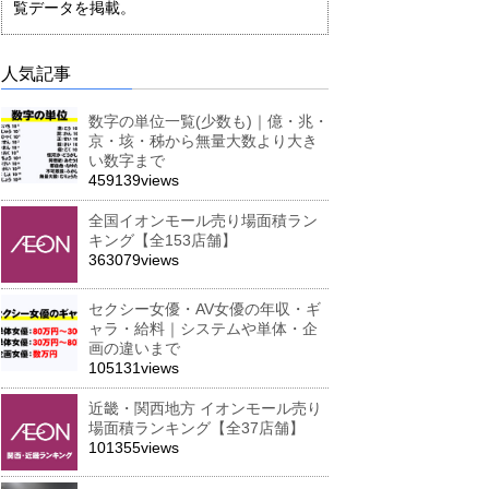
覧データを掲載。
人気記事
数字の単位一覧(少数も)｜億・兆・
京・垓・秭から無量大数より大き
い数字まで
459139views
全国イオンモール売り場面積ラン
キング【全153店舗】
363079views
セクシー女優・AV女優の年収・ギ
ャラ・給料｜システムや単体・企
画の違いまで
105131views
近畿・関西地方 イオンモール売り
場面積ランキング【全37店舗】
101355views