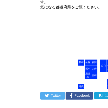
す。
気になる都道府県をご覧ください。
長崎
佐賀
福岡
山口
熊本
大分
鹿児
宮崎
島
沖縄
Twitter
Facebook
!