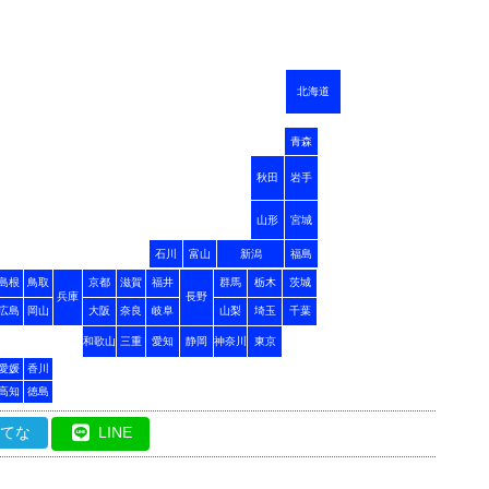
北海道
青森
秋田
岩手
山形
宮城
石川
富山
新潟
福島
島根
鳥取
京都
滋賀
福井
群馬
栃木
茨城
兵庫
長野
広島
岡山
大阪
奈良
岐阜
山梨
埼玉
千葉
和歌山
三重
愛知
静岡
神奈川
東京
愛媛
香川
高知
徳島
はてな
LINE