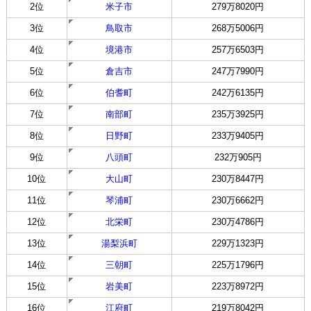
2位
米子市
279万8020円
3位
鳥取市
268万5006円
4位
境港市
257万6503円
5位
倉吉市
247万7990円
6位
伯耆町
242万6135円
7位
南部町
235万3925円
8位
日野町
233万9405円
9位
八頭町
232万905円
10位
大山町
230万8447円
11位
琴浦町
230万6662円
12位
北栄町
230万4786円
13位
湯梨浜町
229万1323円
14位
三朝町
225万1796円
15位
岩美町
223万8972円
16位
江府町
219万8042円