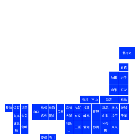
北海道
青森
秋田
岩手
山形
宮城
石川
富山
新潟
福島
長崎
佐賀
福岡
島根
鳥取
京都
滋賀
福井
群馬
栃木
茨城
山口
兵庫
長野
熊本
大分
広島
岡山
大阪
奈良
岐阜
山梨
埼玉
千葉
鹿児
和歌
神奈
宮崎
三重
愛知
静岡
東京
島
山
川
愛媛
香川