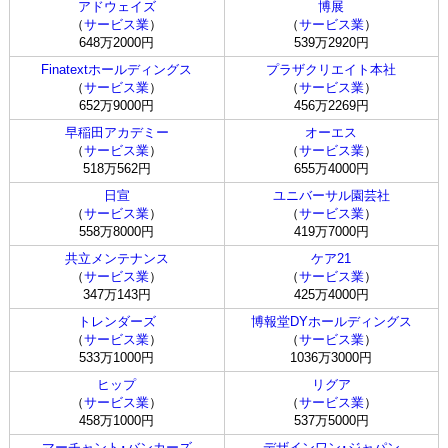
アドウェイズ
博展
（
サービス業
）
（
サービス業
）
648万2000円
539万2920円
Finatextホールディングス
プラザクリエイト本社
（
サービス業
）
（
サービス業
）
652万9000円
456万2269円
早稲田アカデミー
オーエス
（
サービス業
）
（
サービス業
）
518万562円
655万4000円
日宣
ユニバーサル園芸社
（
サービス業
）
（
サービス業
）
558万8000円
419万7000円
共立メンテナンス
ケア21
（
サービス業
）
（
サービス業
）
347万143円
425万4000円
トレンダーズ
博報堂DYホールディングス
（
サービス業
）
（
サービス業
）
533万1000円
1036万3000円
ヒップ
リグア
（
サービス業
）
（
サービス業
）
458万1000円
537万5000円
マーチャント･バンカーズ
デザインワン･ジャパン