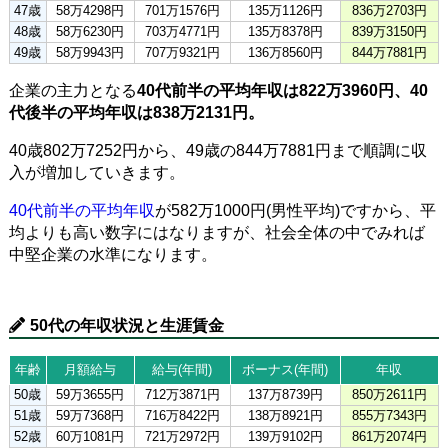
47歳
58万4298円
701万1576円
135万1126円
836万2703円
48歳
58万6230円
703万4771円
135万8378円
839万3150円
49歳
58万9943円
707万9321円
136万8560円
844万7881円
企業の主力となる
40代前半の平均年収は822万3960円、40
代後半の平均年収は838万2131円。
40歳802万7252円から、49歳の844万7881円まで順調に収
入が増加していきます。
40代前半の平均年収
が582万1000円(男性平均)ですから、平
均よりも高い数字にはなりますが、社会全体の中でみれば
中堅企業の水準になります。
50代の年収状況と生涯賃金
年齢
月額給与
給与(年間)
ボーナス(年間)
年収
50歳
59万3655円
712万3871円
137万8739円
850万2611円
51歳
59万7368円
716万8422円
138万8921円
855万7343円
52歳
60万1081円
721万2972円
139万9102円
861万2074円