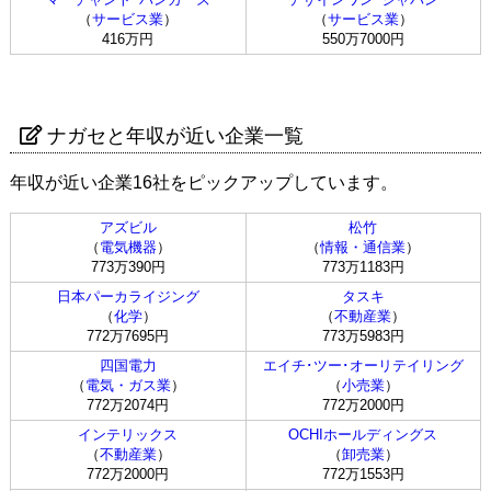
（
サービス業
）
（
サービス業
）
416万円
550万7000円
ナガセと年収が近い企業一覧
年収が近い企業16社をピックアップしています。
アズビル
松竹
（
電気機器
）
（
情報・通信業
）
773万390円
773万1183円
日本パーカライジング
タスキ
（
化学
）
（
不動産業
）
772万7695円
773万5983円
四国電力
エイチ･ツー･オーリテイリング
（
電気・ガス業
）
（
小売業
）
772万2074円
772万2000円
インテリックス
OCHIホールディングス
（
不動産業
）
（
卸売業
）
772万2000円
772万1553円