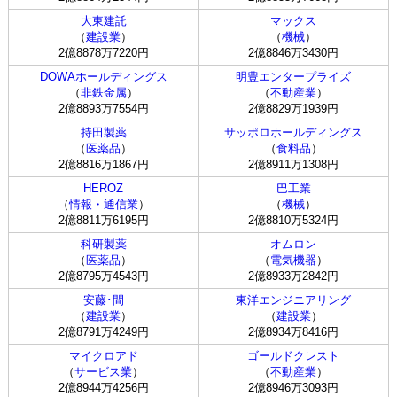
大東建託
マックス
（
建設業
）
（
機械
）
2億8878万7220円
2億8846万3430円
DOWAホールディングス
明豊エンタープライズ
（
非鉄金属
）
（
不動産業
）
2億8893万7554円
2億8829万1939円
持田製薬
サッポロホールディングス
（
医薬品
）
（
食料品
）
2億8816万1867円
2億8911万1308円
HEROZ
巴工業
（
情報・通信業
）
（
機械
）
2億8811万6195円
2億8810万5324円
科研製薬
オムロン
（
医薬品
）
（
電気機器
）
2億8795万4543円
2億8933万2842円
安藤･間
東洋エンジニアリング
（
建設業
）
（
建設業
）
2億8791万4249円
2億8934万8416円
マイクロアド
ゴールドクレスト
（
サービス業
）
（
不動産業
）
2億8944万4256円
2億8946万3093円