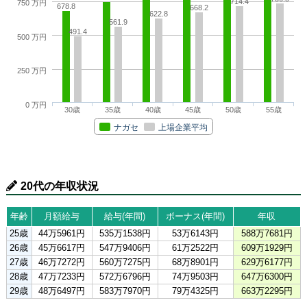
714.4
750 万円
678.8
668.2
622.8
561.9
491.4
500 万円
250 万円
0 万円
30歳
35歳
40歳
45歳
50歳
55歳
ナガセ
上場企業平均
20代の年収状況
年齢
月額給与
給与(年間)
ボーナス(年間)
年収
25歳
44万5961円
535万1538円
53万6143円
588万7681円
26歳
45万6617円
547万9406円
61万2522円
609万1929円
27歳
46万7272円
560万7275円
68万8901円
629万6177円
28歳
47万7233円
572万6796円
74万9503円
647万6300円
29歳
48万6497円
583万7970円
79万4325円
663万2295円