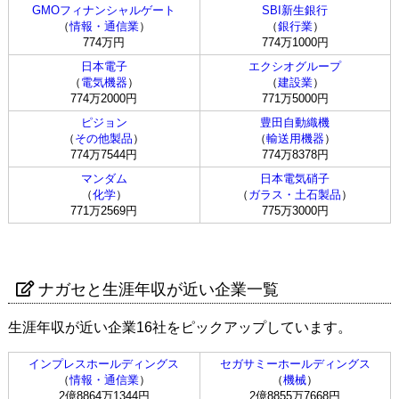
GMOフィナンシャルゲート
SBI新生銀行
（
情報・通信業
）
（
銀行業
）
774万円
774万1000円
日本電子
エクシオグループ
（
電気機器
）
（
建設業
）
774万2000円
771万5000円
ピジョン
豊田自動織機
（
その他製品
）
（
輸送用機器
）
774万7544円
774万8378円
マンダム
日本電気硝子
（
化学
）
（
ガラス・土石製品
）
771万2569円
775万3000円
ナガセと生涯年収が近い企業一覧
生涯年収が近い企業16社をピックアップしています。
インプレスホールディングス
セガサミーホールディングス
（
情報・通信業
）
（
機械
）
2億8864万1344円
2億8855万7668円