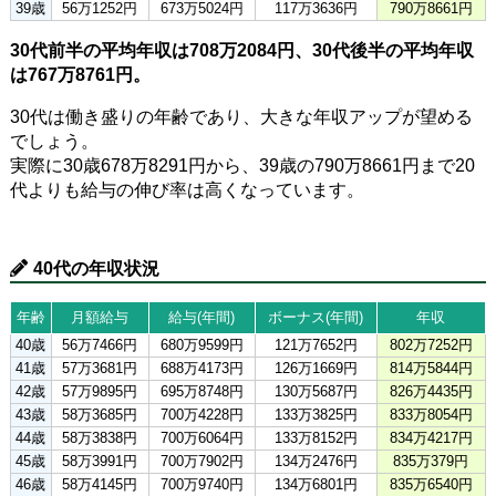
39歳
56万1252円
673万5024円
117万3636円
790万8661円
30代前半の平均年収は708万2084円、30代後半の平均年収
は767万8761円。
30代は働き盛りの年齢であり、大きな年収アップが望める
でしょう。
実際に30歳678万8291円から、39歳の790万8661円まで20
代よりも給与の伸び率は高くなっています。
40代の年収状況
年齢
月額給与
給与(年間)
ボーナス(年間)
年収
40歳
56万7466円
680万9599円
121万7652円
802万7252円
41歳
57万3681円
688万4173円
126万1669円
814万5844円
42歳
57万9895円
695万8748円
130万5687円
826万4435円
43歳
58万3685円
700万4228円
133万3825円
833万8054円
44歳
58万3838円
700万6064円
133万8152円
834万4217円
45歳
58万3991円
700万7902円
134万2476円
835万379円
46歳
58万4145円
700万9740円
134万6801円
835万6540円