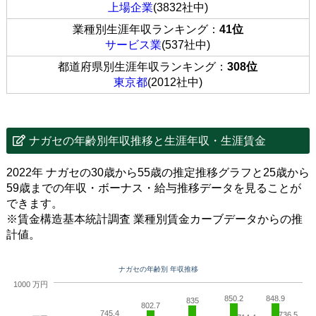
上場企業
(3832社中)
業種別生涯年収ランキング：
41位
サービス業
(537社中)
都道府県別生涯年収ランキング：
308位
東京都
(2012社中)
ナガセの年齢別年収推移と生涯年収・生涯賃金
2022年 ナガセの30歳から55歳の推定推移グラフと25歳から
59歳までの年収・ボーナス・給与推移データを見ることが
できます。
※賃金構造基本統計調査 業種別賃金カーブデータからの推
計値。
ナガセの年齢別 年収推移
1000 万円
850.2
848.9
835
802.7
745.4
736.5