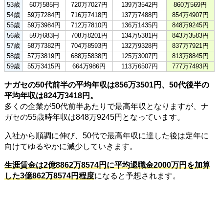
53歳
60万585円
720万7027円
139万3542円
860万569円
54歳
59万7284円
716万7418円
137万7488円
854万4907円
55歳
59万3984円
712万7810円
136万1435円
848万9245円
56歳
59万683円
708万8201円
134万5381円
843万3583円
57歳
58万7382円
704万8593円
132万9328円
837万7921円
58歳
57万3819円
688万5838円
125万3007円
813万8845円
59歳
55万3415円
664万986円
113万6507円
777万7493円
ナガセの50代前半の平均年収は856万3501円、50代後半の
平均年収は824万3418円。
多くの企業が50代前半あたりで最高年収となりますが、ナ
ガセの55歳時年収は848万9245円となっています。
入社から順調に伸び、50代で最高年収に達した後は定年に
向けてゆるやかに減少していきます。
生涯賃金は2億8862万8574円に平均退職金2000万円を加算
した3億862万8574円程度
になると予想されます。