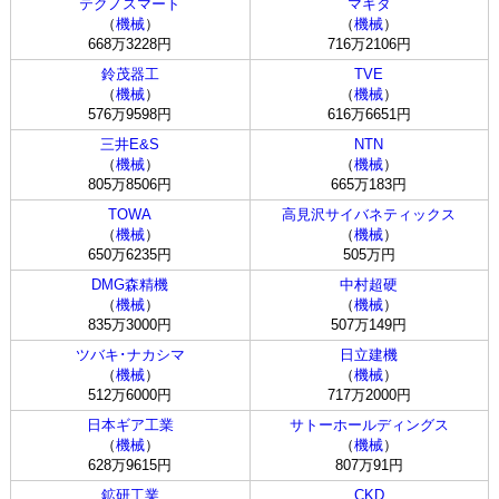
テクノスマート
マキタ
（
機械
）
（
機械
）
668万3228円
716万2106円
鈴茂器工
TVE
（
機械
）
（
機械
）
576万9598円
616万6651円
三井E&S
NTN
（
機械
）
（
機械
）
805万8506円
665万183円
TOWA
高見沢サイバネティックス
（
機械
）
（
機械
）
650万6235円
505万円
DMG森精機
中村超硬
（
機械
）
（
機械
）
835万3000円
507万149円
ツバキ･ナカシマ
日立建機
（
機械
）
（
機械
）
512万6000円
717万2000円
日本ギア工業
サトーホールディングス
（
機械
）
（
機械
）
628万9615円
807万91円
鉱研工業
CKD