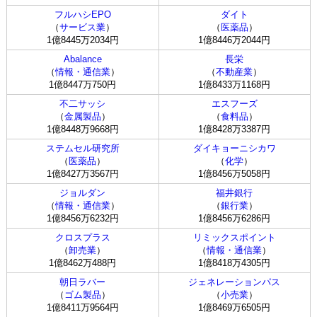
フルハシEPO
ダイト
（
サービス業
）
（
医薬品
）
1億8445万2034円
1億8446万2044円
Abalance
長栄
（
情報・通信業
）
（
不動産業
）
1億8447万750円
1億8433万1168円
不二サッシ
エスフーズ
（
金属製品
）
（
食料品
）
1億8448万9668円
1億8428万3387円
ステムセル研究所
ダイキョーニシカワ
（
医薬品
）
（
化学
）
1億8427万3567円
1億8456万5058円
ジョルダン
福井銀行
（
情報・通信業
）
（
銀行業
）
1億8456万6232円
1億8456万6286円
クロスプラス
リミックスポイント
（
卸売業
）
（
情報・通信業
）
1億8462万488円
1億8418万4305円
朝日ラバー
ジェネレーションパス
（
ゴム製品
）
（
小売業
）
1億8411万9564円
1億8469万6505円