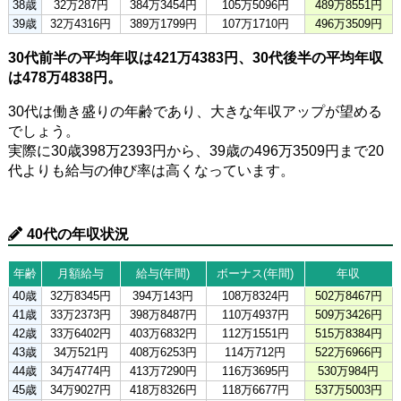
38歳
32万287円
384万3454円
105万5096円
489万8551円
39歳
32万4316円
389万1799円
107万1710円
496万3509円
30代前半の平均年収は421万4383円、30代後半の平均年収
は478万4838円。
30代は働き盛りの年齢であり、大きな年収アップが望める
でしょう。
実際に30歳398万2393円から、39歳の496万3509円まで20
代よりも給与の伸び率は高くなっています。
40代の年収状況
年齢
月額給与
給与(年間)
ボーナス(年間)
年収
40歳
32万8345円
394万143円
108万8324円
502万8467円
41歳
33万2373円
398万8487円
110万4937円
509万3426円
42歳
33万6402円
403万6832円
112万1551円
515万8384円
43歳
34万521円
408万6253円
114万712円
522万6966円
44歳
34万4774円
413万7290円
116万3695円
530万984円
45歳
34万9027円
418万8326円
118万6677円
537万5003円