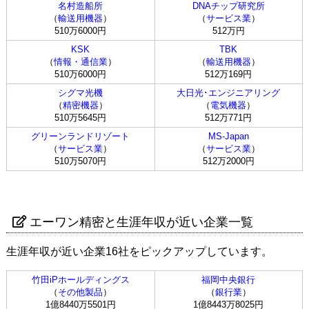
名村造船所
DNAチップ研究所
（
輸送用機器
）
（
サービス業
）
510万6000円
512万円
KSK
TBK
（
情報・通信業
）
（
輸送用機器
）
510万6000円
512万169円
シグマ光機
大日光･エンジニアリング
（
精密機器
）
（
電気機器
）
510万5645円
512万771円
グリーンランドリゾート
MS-Japan
（
サービス業
）
（
サービス業
）
510万5070円
512万2000円
エーワン精密と生涯年収が近い企業一覧
生涯年収が近い企業16社をピックアップしています。
竹田iPホールディングス
福岡中央銀行
（
その他製品
）
（
銀行業
）
1億8440万5501円
1億8443万8025円