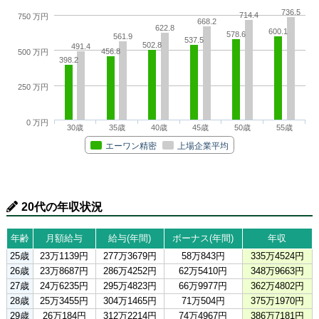
736.5
714.4
750 万円
668.2
622.8
600.1
578.6
561.9
537.5
502.8
491.4
456.8
500 万円
398.2
250 万円
0 万円
30歳
35歳
40歳
45歳
50歳
55歳
エーワン精密
上場企業平均
20代の年収状況
年齢
月額給与
給与(年間)
ボーナス(年間)
年収
25歳
23万1139円
277万3679円
58万843円
335万4524円
26歳
23万8687円
286万4252円
62万5410円
348万9663円
27歳
24万6235円
295万4823円
66万9977円
362万4802円
28歳
25万3455円
304万1465円
71万504円
375万1970円
29歳
26万184円
312万2214円
74万4967円
386万7181円