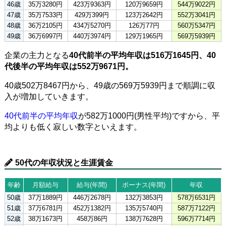
46歳
35万3280円
423万9363円
120万9659円
544万9022円
47歳
35万7533円
429万399円
123万2642円
552万3041円
48歳
36万2105円
434万5270円
126万77円
560万5347円
49歳
36万6997円
440万3974円
129万1965円
569万5939円
企業の主力となる
40代前半の平均年収は516万1645円、40
代後半の平均年収は552万9671円。
40歳502万8467円から、49歳の569万5939円まで順調に収
入が増加していきます。
40代前半の平均年収
が582万1000円(男性平均)ですから、平
均よりも低く寂しい数字といえます。
50代の年収状況と生涯賃金
年齢
月額給与
給与(年間)
ボーナス(年間)
年収
50歳
37万1889円
446万2678円
132万3853円
578万6531円
51歳
37万6781円
452万1382円
135万5740円
587万7122円
52歳
38万1673円
458万86円
138万7628円
596万7714円