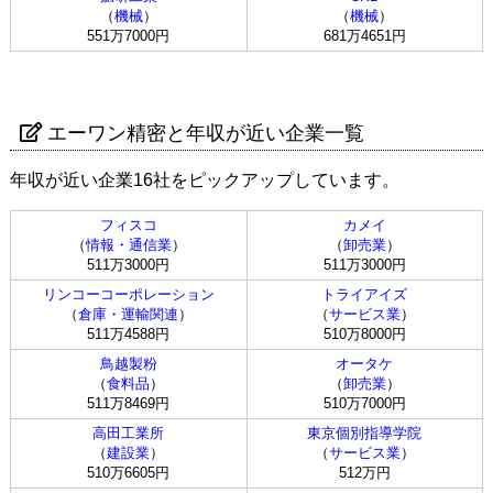
（
機械
）
（
機械
）
551万7000円
681万4651円
エーワン精密と年収が近い企業一覧
年収が近い企業16社をピックアップしています。
フィスコ
カメイ
（
情報・通信業
）
（
卸売業
）
511万3000円
511万3000円
リンコーコーポレーション
トライアイズ
（
倉庫・運輸関連
）
（
サービス業
）
511万4588円
510万8000円
鳥越製粉
オータケ
（
食料品
）
（
卸売業
）
511万8469円
510万7000円
高田工業所
東京個別指導学院
（
建設業
）
（
サービス業
）
510万6605円
512万円