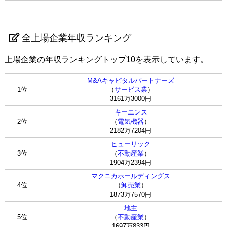
全上場企業年収ランキング
上場企業の年収ランキングトップ10を表示しています。
M&Aキャピタルパートナーズ
1位
（
サービス業
）
3161万3000円
キーエンス
2位
（
電気機器
）
2182万7204円
ヒューリック
3位
（
不動産業
）
1904万2394円
マクニカホールディングス
4位
（
卸売業
）
1873万7570円
地主
5位
（
不動産業
）
1697万833円