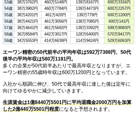
53歳
38万3762円
460万5148円
139万8167円
600万3316円
54歳
38万3982円
460万7784円
139万4473円
600万2257円
55歳
38万4201円
461万420円
139万779円
600万1200円
56歳
38万4421円
461万3056円
138万7085円
600万141円
57歳
38万4641円
461万5692円
138万3392円
599万9083円
58歳
36万8584円
442万3017円
128万6400円
570万9417円
59歳
34万5553円
414万6639円
114万9424円
529万6063円
エーワン精密の50代前半の平均年収は592万7388円、50代
後半の平均年収は580万1181円。
多くの企業が50代前半あたりで最高年収となりますが、エ
ーワン精密の55歳時年収は600万1200円となっています。
入社から順調に伸び、50代で最高年収に達した後は定年に
向けてゆるやかに減少していきます。
生涯賃金は1億8440万5501円に平均退職金2000万円を加算
した2億440万5501円程度
になると予想されます。