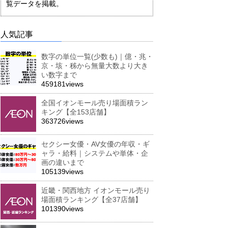
覧データを掲載。
人気記事
数字の単位一覧(少数も)｜億・兆・
京・垓・秭から無量大数より大き
い数字まで
459181views
全国イオンモール売り場面積ラン
キング【全153店舗】
363726views
セクシー女優・AV女優の年収・ギ
ャラ・給料｜システムや単体・企
画の違いまで
105139views
近畿・関西地方 イオンモール売り
場面積ランキング【全37店舗】
101390views