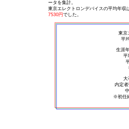
ータを集計。
東京エレクトロンデバイスの平均年収
7530円
でした。
東京
平
生涯
平
大
内定者数
※初任