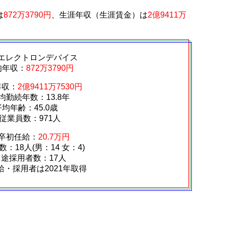
は
872万3790円
、生涯年収（生涯賃金）は
2億9411万
エレクトロンデバイス
均年収：
872万3790円
年収：
2億9411万7530円
均勤続年数：13.8年
平均年齢：45.0歳
従業員数：971人
卒初任給：
20.7万円
：18人(男：14 女：4)
中途採用者数：17人
給・採用者は2021年取得