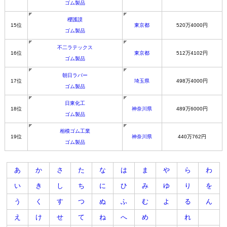
ゴム製品
櫻護謨
15位
東京都
520万4000円
ゴム製品
不二ラテックス
16位
東京都
512万4102円
ゴム製品
朝日ラバー
17位
埼玉県
498万4000円
ゴム製品
日東化工
18位
神奈川県
489万6000円
ゴム製品
相模ゴム工業
19位
神奈川県
440万762円
ゴム製品
あ
か
さ
た
な
は
ま
や
ら
わ
い
き
し
ち
に
ひ
み
ゆ
り
を
う
く
す
つ
ぬ
ふ
む
よ
る
ん
え
け
せ
て
ね
へ
め
れ