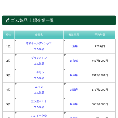
ゴム製品 上場企業一覧
順位
企業名
都道府県
平均年収
昭和ホールディングス
1位
千葉県
920万円
ゴム製品
ブリヂストン
2位
東京都
748万5000円
ゴム製品
ニチリン
3位
兵庫県
731万1291円
ゴム製品
ニッタ
4位
大阪府
678万1000円
ゴム製品
三ツ星ベルト
5位
兵庫県
668万2000円
ゴム製品
バンドー化学