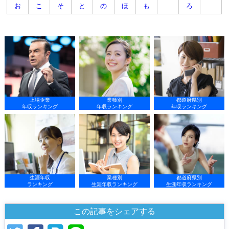
お
こ
そ
と
の
ほ
も
ろ
上場企業
業種別
都道府県別
年収ランキング
年収ランキング
年収ランキング
生涯年収
業種別
都道府県別
ランキング
生涯年収ランキング
生涯年収ランキング
この記事をシェアする