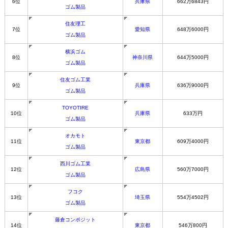
6位
兵庫県
662万6843円
ゴム製品
住友理工
7位
愛知県
648万6000円
ゴム製品
横浜ゴム
8位
神奈川県
644万5000円
ゴム製品
住友ゴム工業
9位
兵庫県
636万9000円
ゴム製品
TOYOTIRE
10位
兵庫県
633万円
ゴム製品
オカモト
11位
東京都
609万4000円
ゴム製品
西川ゴム工業
12位
広島県
560万7000円
ゴム製品
フコク
13位
埼玉県
554万4502円
ゴム製品
藤倉コンポジット
14位
東京都
546万800円