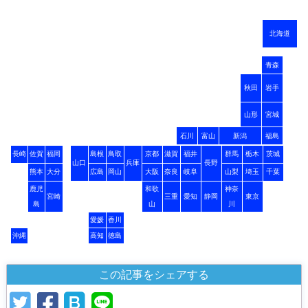
北海道
青森
秋田
岩手
山形
宮城
石川
富山
新潟
福島
長崎
佐賀
福岡
島根
鳥取
京都
滋賀
福井
群馬
栃木
茨城
山口
兵庫
長野
熊本
大分
広島
岡山
大阪
奈良
岐阜
山梨
埼玉
千葉
鹿児
和歌
神奈
宮崎
三重
愛知
静岡
東京
島
山
川
愛媛
香川
沖縄
高知
徳島
この記事をシェアする