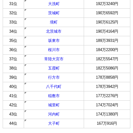
31位
大洗町
192万3240円
32位
茨城町
190万6592円
33位
境町
190万6125円
34位
北茨城市
190万4164円
35位
坂東市
189万3931円
36位
桜川市
184万2200円
37位
常陸大宮市
182万5547円
38位
五霞町
182万5086円
39位
行方市
178万8858円
40位
八千代町
178万3942円
41位
稲敷市
177万2276円
42位
城里町
174万7024円
43位
河内町
174万1380円
44位
大子町
167万916円