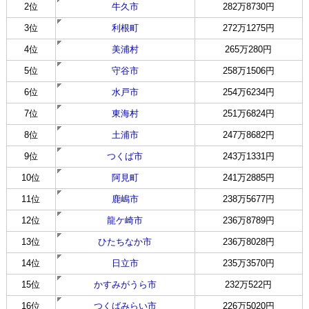
2位
牛久市
282万8730円
3位
利根町
272万1275円
4位
美浦村
265万280円
5位
守谷市
258万1506円
6位
水戸市
254万6234円
7位
東海村
251万6824円
8位
土浦市
247万8682円
9位
つくば市
243万1331円
10位
阿見町
241万2885円
11位
鹿嶋市
238万5677円
12位
龍ケ崎市
236万8789円
13位
ひたちなか市
236万8028円
14位
日立市
235万3570円
15位
かすみがうら市
232万522円
16位
つくばみらい市
226万5020円