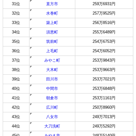
31位
直方市
259万6931円
32位
水巻町
257万9525円
33位
築上町
256万8516円
34位
須恵町
255万6489円
35位
筑前町
254万6753円
36位
上毛町
254万6052円
37位
みやこ町
253万9843円
38位
大木町
253万9663円
39位
田川市
253万7021円
40位
中間市
253万6848円
41位
朝倉市
253万1161円
42位
広川町
250万8960円
43位
八女市
249万7013円
44位
大刀洗町
249万5292円
45位
みやま市
248万5140円