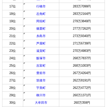
17位
行橋市
283万7099円
18位
志免町
283万2164円
19位
岡垣町
279万3849円
20位
篠栗町
277万7262円
21位
糸島市
273万9340円
22位
芦屋町
271万6739円
23位
遠賀町
270万4983円
24位
飯塚市
268万7837円
25位
吉富町
268万1003円
26位
豊前市
267万4264円
27位
筑後市
262万8191円
28位
宇美町
262万4772円
29位
柳川市
260万1371円
30位
大牟田市
260万359円