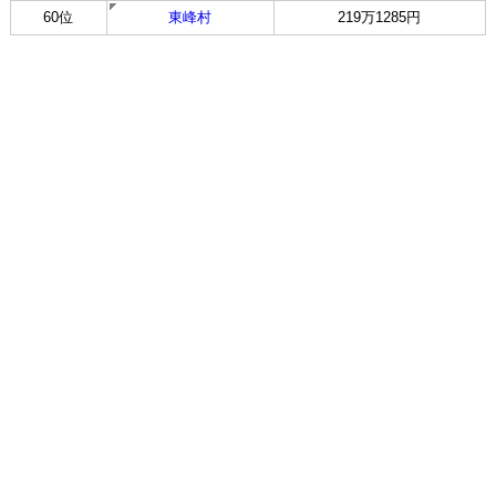
60位
東峰村
219万1285円