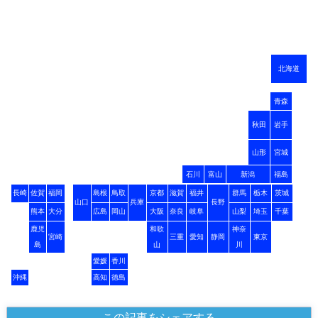
北海道
青森
秋田
岩手
山形
宮城
石川
富山
新潟
福島
長崎
佐賀
福岡
島根
鳥取
京都
滋賀
福井
群馬
栃木
茨城
山口
兵庫
長野
熊本
大分
広島
岡山
大阪
奈良
岐阜
山梨
埼玉
千葉
鹿児
和歌
神奈
宮崎
三重
愛知
静岡
東京
島
山
川
愛媛
香川
沖縄
高知
徳島
この記事をシェアする