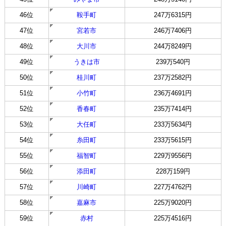
46位
鞍手町
247万6315円
47位
宮若市
246万7406円
48位
大川市
244万8249円
49位
うきは市
239万540円
50位
桂川町
237万2582円
51位
小竹町
236万4691円
52位
香春町
235万7414円
53位
大任町
233万5634円
54位
糸田町
233万5615円
55位
福智町
229万9556円
56位
添田町
228万159円
57位
川崎町
227万4762円
58位
嘉麻市
225万9020円
59位
赤村
225万4516円