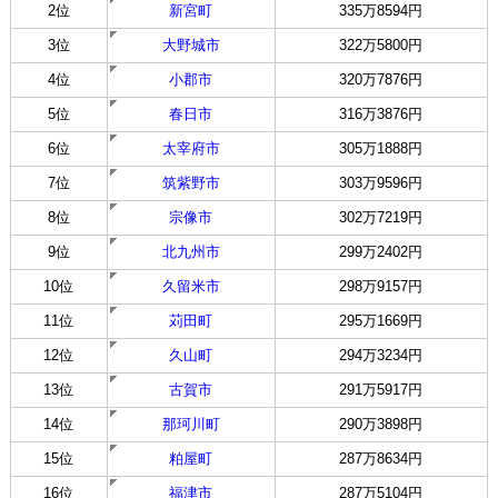
2位
新宮町
335万8594円
3位
大野城市
322万5800円
4位
小郡市
320万7876円
5位
春日市
316万3876円
6位
太宰府市
305万1888円
7位
筑紫野市
303万9596円
8位
宗像市
302万7219円
9位
北九州市
299万2402円
10位
久留米市
298万9157円
11位
苅田町
295万1669円
12位
久山町
294万3234円
13位
古賀市
291万5917円
14位
那珂川町
290万3898円
15位
粕屋町
287万8634円
16位
福津市
287万5104円